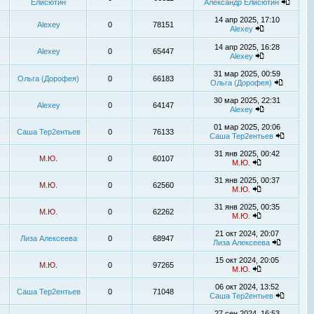
Елисютин
Александр Елисютин
14 апр 2025, 17:10
Alexey
0
78151
Alexey
14 апр 2025, 16:28
Alexey
0
65447
Alexey
31 мар 2025, 00:59
Ольга (Дорофея)
0
66183
Ольга (Дорофея)
30 мар 2025, 22:31
Alexey
0
64147
Alexey
01 мар 2025, 20:06
Саша Тер2ентьев
0
76133
Саша Тер2ентьев
31 янв 2025, 00:42
М.Ю.
0
60107
М.Ю.
31 янв 2025, 00:37
М.Ю.
0
62560
М.Ю.
31 янв 2025, 00:35
М.Ю.
0
62262
М.Ю.
21 окт 2024, 20:07
Лиза Алексеева
0
68947
Лиза Алексеева
15 окт 2024, 20:05
М.Ю.
0
97265
М.Ю.
06 окт 2024, 13:52
Саша Тер2ентьев
0
71048
Саша Тер2ентьев
27 сен 2024, 16:53