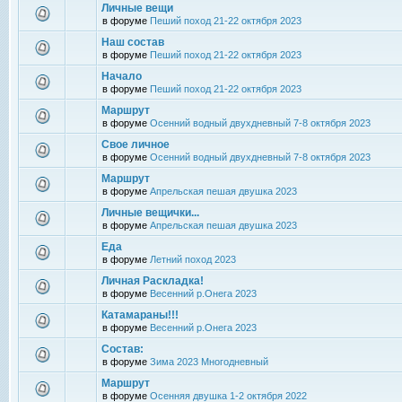
Личные вещи
в форуме
Пеший поход 21-22 октября 2023
Наш состав
в форуме
Пеший поход 21-22 октября 2023
Начало
в форуме
Пеший поход 21-22 октября 2023
Маршрут
в форуме
Осенний водный двухдневный 7-8 октября 2023
Свое личное
в форуме
Осенний водный двухдневный 7-8 октября 2023
Маршрут
в форуме
Апрельская пешая двушка 2023
Личные вещички...
в форуме
Апрельская пешая двушка 2023
Еда
в форуме
Летний поход 2023
Личная Раскладка!
в форуме
Весенний р.Онега 2023
Катамараны!!!
в форуме
Весенний р.Онега 2023
Состав:
в форуме
Зима 2023 Многодневный
Маршрут
в форуме
Осенняя двушка 1-2 октября 2022