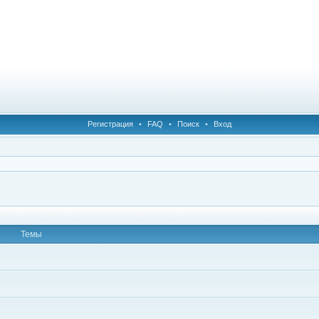
Регистрация
•
FAQ
•
Поиск
•
Вход
Темы