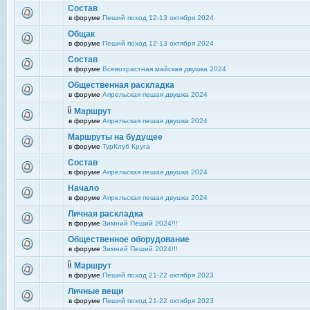
Состав
в форуме
Пеший поход 12-13 октября 2024
Общак
в форуме
Пеший поход 12-13 октября 2024
Состав
в форуме
Всевозрастная майская двушка 2024
Общественная раскладка
в форуме
Апрельская пешая двушка 2024
Маршрут
в форуме
Апрельская пешая двушка 2024
Маршруты на будущее
в форуме
ТурКлуб Круга
Состав
в форуме
Апрельская пешая двушка 2024
Начало
в форуме
Апрельская пешая двушка 2024
Личная раскладка
в форуме
Зимний Пеший 2024!!!
Общественное оборудование
в форуме
Зимний Пеший 2024!!!
Маршрут
в форуме
Пеший поход 21-22 октября 2023
Личные вещи
в форуме
Пеший поход 21-22 октября 2023