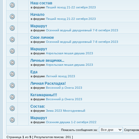
Наш состав
в форуме
Пеший поход 21-22 октября 2023
Начало
в форуме
Пеший поход 21-22 октября 2023
Маршрут
в форуме
Осенний водный двухдневный 7-8 октября 2023
Свое личное
в форуме
Осенний водный двухдневный 7-8 октября 2023
Маршрут
в форуме
Апрельская пешая двушка 2023
Личные вещички...
в форуме
Апрельская пешая двушка 2023
Еда
в форуме
Летний поход 2023
Личная Раскладка!
в форуме
Весенний р.Онега 2023
Катамараны!!!
в форуме
Весенний р.Онега 2023
Состав:
в форуме
Зима 2023 Многодневный
Маршрут
в форуме
Осенняя двушка 1-2 октября 2022
Показать сообщения за:
Сортирова
Страница
1
из
5
[ Результатов поиска: 201 ]