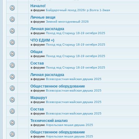
Начало!
в форуме
Байдарочный поход 2026г р.Волга 1-3мая
Личные вещи
в форуме
Зимний многодневный 2026
Личная раскладка
в форуме
Поход под Старицу 18-19 октября 2025
ЧТО ЕДИМ =)
в форуме
Поход под Старицу 18-19 октября 2025
Общак
в форуме
Поход под Старицу 18-19 октября 2025
Состав
в форуме
Поход под Старицу 18-19 октября 2025
Личная раскладка
в форуме
Всевозрастная майская двушка 2025
Общественное оборудование
в форуме
Всевозрастная майская двушка 2025
Маршрут
в форуме
Всевозрастная майская двушка 2025
Состав
в форуме
Всевозрастная майская двушка 2025
Технический анализ
в форуме
Апрельская пешая двушка 2025
Общественное оборудование
в форуме
Апрельская пешая двушка 2025