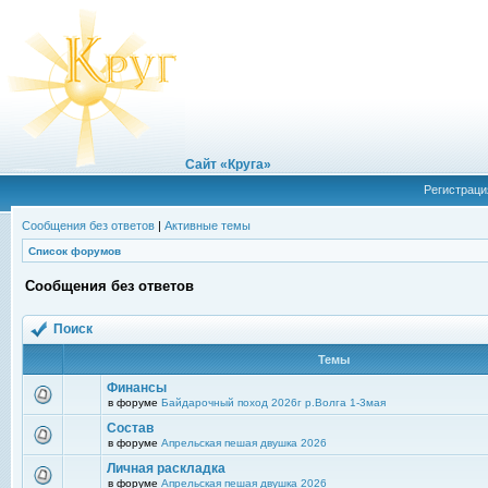
Сайт «Круга»
Регистраци
Сообщения без ответов
|
Активные темы
Список форумов
Сообщения без ответов
Поиск
Темы
Финансы
в форуме
Байдарочный поход 2026г р.Волга 1-3мая
Состав
в форуме
Апрельская пешая двушка 2026
Личная раскладка
в форуме
Апрельская пешая двушка 2026