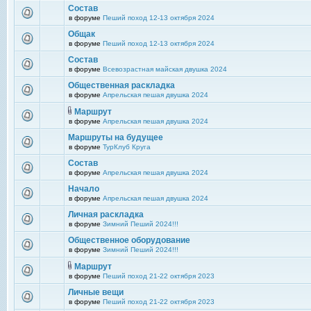
Состав
в форуме
Пеший поход 12-13 октября 2024
Общак
в форуме
Пеший поход 12-13 октября 2024
Состав
в форуме
Всевозрастная майская двушка 2024
Общественная раскладка
в форуме
Апрельская пешая двушка 2024
Маршрут
в форуме
Апрельская пешая двушка 2024
Маршруты на будущее
в форуме
ТурКлуб Круга
Состав
в форуме
Апрельская пешая двушка 2024
Начало
в форуме
Апрельская пешая двушка 2024
Личная раскладка
в форуме
Зимний Пеший 2024!!!
Общественное оборудование
в форуме
Зимний Пеший 2024!!!
Маршрут
в форуме
Пеший поход 21-22 октября 2023
Личные вещи
в форуме
Пеший поход 21-22 октября 2023