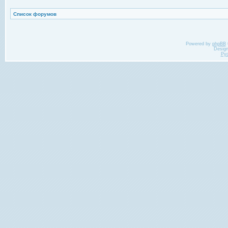
Список форумов
Powered by
phpBB
Desig
Ру