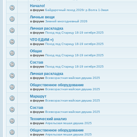
Начало!
в форуме
Байдарочный поход 2026г р.Волга 1-3мая
Личные вещи
в форуме
Зимний многодневный 2026
Личная раскладка
в форуме
Поход под Старицу 18-19 октября 2025
ЧТО ЕДИМ =)
в форуме
Поход под Старицу 18-19 октября 2025
Общак
в форуме
Поход под Старицу 18-19 октября 2025
Состав
в форуме
Поход под Старицу 18-19 октября 2025
Личная раскладка
в форуме
Всевозрастная майская двушка 2025
Общественное оборудование
в форуме
Всевозрастная майская двушка 2025
Маршрут
в форуме
Всевозрастная майская двушка 2025
Состав
в форуме
Всевозрастная майская двушка 2025
Технический анализ
в форуме
Апрельская пешая двушка 2025
Общественное оборудование
в форуме
Апрельская пешая двушка 2025