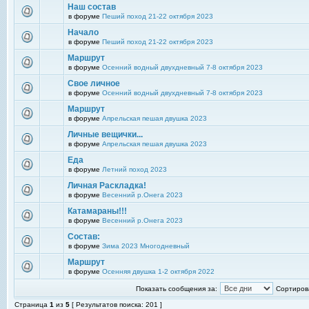
Наш состав
в форуме
Пеший поход 21-22 октября 2023
Начало
в форуме
Пеший поход 21-22 октября 2023
Маршрут
в форуме
Осенний водный двухдневный 7-8 октября 2023
Свое личное
в форуме
Осенний водный двухдневный 7-8 октября 2023
Маршрут
в форуме
Апрельская пешая двушка 2023
Личные вещички...
в форуме
Апрельская пешая двушка 2023
Еда
в форуме
Летний поход 2023
Личная Раскладка!
в форуме
Весенний р.Онега 2023
Катамараны!!!
в форуме
Весенний р.Онега 2023
Состав:
в форуме
Зима 2023 Многодневный
Маршрут
в форуме
Осенняя двушка 1-2 октября 2022
Показать сообщения за:
Сортирова
Страница
1
из
5
[ Результатов поиска: 201 ]