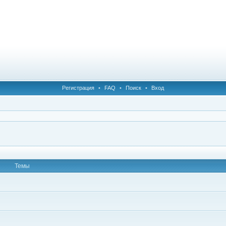
Регистрация
•
FAQ
•
Поиск
•
Вход
Темы