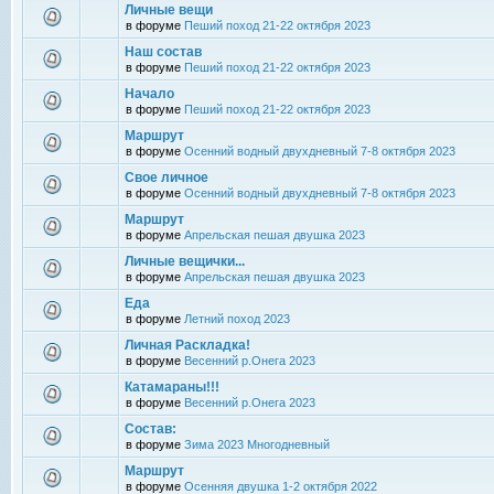
Личные вещи
в форуме
Пеший поход 21-22 октября 2023
Наш состав
в форуме
Пеший поход 21-22 октября 2023
Начало
в форуме
Пеший поход 21-22 октября 2023
Маршрут
в форуме
Осенний водный двухдневный 7-8 октября 2023
Свое личное
в форуме
Осенний водный двухдневный 7-8 октября 2023
Маршрут
в форуме
Апрельская пешая двушка 2023
Личные вещички...
в форуме
Апрельская пешая двушка 2023
Еда
в форуме
Летний поход 2023
Личная Раскладка!
в форуме
Весенний р.Онега 2023
Катамараны!!!
в форуме
Весенний р.Онега 2023
Состав:
в форуме
Зима 2023 Многодневный
Маршрут
в форуме
Осенняя двушка 1-2 октября 2022