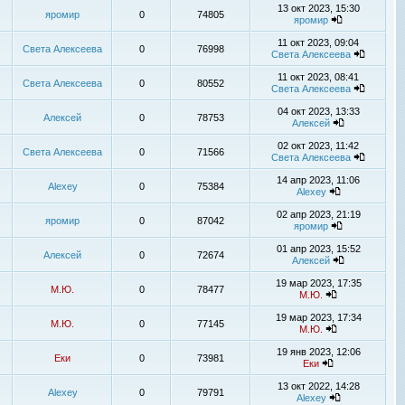
13 окт 2023, 15:30
яромир
0
74805
яромир
11 окт 2023, 09:04
Света Алексеева
0
76998
Света Алексеева
11 окт 2023, 08:41
Света Алексеева
0
80552
Света Алексеева
04 окт 2023, 13:33
Алексей
0
78753
Алексей
02 окт 2023, 11:42
Света Алексеева
0
71566
Света Алексеева
14 апр 2023, 11:06
Alexey
0
75384
Alexey
02 апр 2023, 21:19
яромир
0
87042
яромир
01 апр 2023, 15:52
Алексей
0
72674
Алексей
19 мар 2023, 17:35
М.Ю.
0
78477
М.Ю.
19 мар 2023, 17:34
М.Ю.
0
77145
М.Ю.
19 янв 2023, 12:06
Еки
0
73981
Еки
13 окт 2022, 14:28
Alexey
0
79791
Alexey