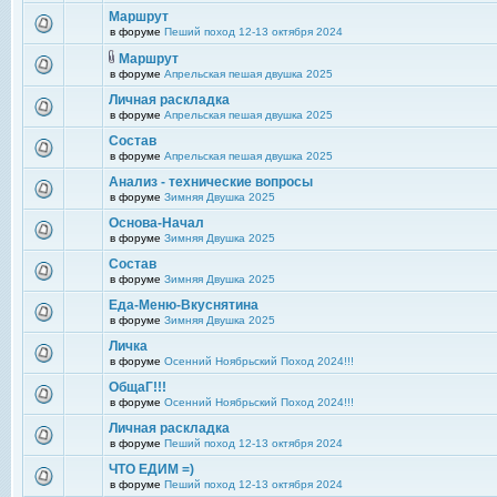
Маршрут
в форуме
Пеший поход 12-13 октября 2024
Маршрут
в форуме
Апрельская пешая двушка 2025
Личная раскладка
в форуме
Апрельская пешая двушка 2025
Состав
в форуме
Апрельская пешая двушка 2025
Анализ - технические вопросы
в форуме
Зимняя Двушка 2025
Основа-Начал
в форуме
Зимняя Двушка 2025
Состав
в форуме
Зимняя Двушка 2025
Еда-Меню-Вкуснятина
в форуме
Зимняя Двушка 2025
Личка
в форуме
Осенний Ноябрьский Поход 2024!!!
ОбщаГ!!!
в форуме
Осенний Ноябрьский Поход 2024!!!
Личная раскладка
в форуме
Пеший поход 12-13 октября 2024
ЧТО ЕДИМ =)
в форуме
Пеший поход 12-13 октября 2024