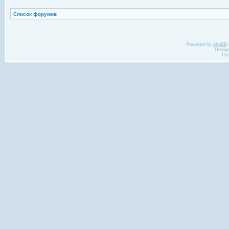
Список форумов
Powered by
phpBB
Desig
Ру