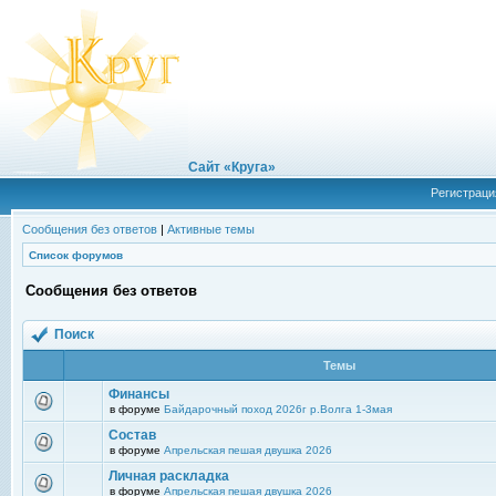
Сайт «Круга»
Регистраци
Сообщения без ответов
|
Активные темы
Список форумов
Сообщения без ответов
Поиск
Темы
Финансы
в форуме
Байдарочный поход 2026г р.Волга 1-3мая
Состав
в форуме
Апрельская пешая двушка 2026
Личная раскладка
в форуме
Апрельская пешая двушка 2026