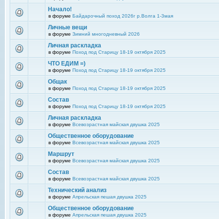
Начало!
в форуме
Байдарочный поход 2026г р.Волга 1-3мая
Личные вещи
в форуме
Зимний многодневный 2026
Личная раскладка
в форуме
Поход под Старицу 18-19 октября 2025
ЧТО ЕДИМ =)
в форуме
Поход под Старицу 18-19 октября 2025
Общак
в форуме
Поход под Старицу 18-19 октября 2025
Состав
в форуме
Поход под Старицу 18-19 октября 2025
Личная раскладка
в форуме
Всевозрастная майская двушка 2025
Общественное оборудование
в форуме
Всевозрастная майская двушка 2025
Маршрут
в форуме
Всевозрастная майская двушка 2025
Состав
в форуме
Всевозрастная майская двушка 2025
Технический анализ
в форуме
Апрельская пешая двушка 2025
Общественное оборудование
в форуме
Апрельская пешая двушка 2025