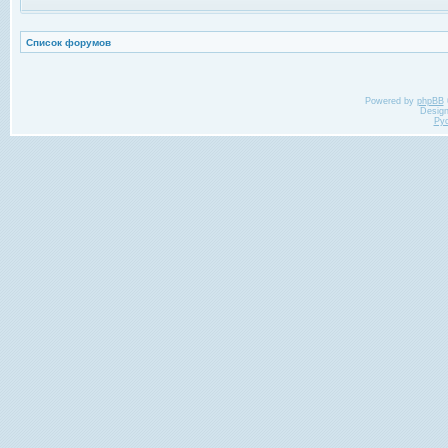
Список форумов
Powered by
phpBB
Desig
Ру