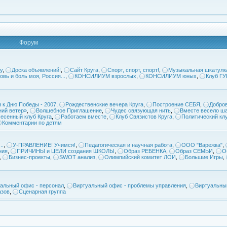
Форум
у
,
Доска объявлений!
,
Сайт Круга
,
Спорт, спорт, спорт!
,
Музыкальная шкатулк
овь и боль моя, Россия...
,
КОНСИЛИУМ взрослых
,
КОНСИЛИУМ юных
,
Клуб Г
 к Дню Победы - 2007
,
Рождественские вечера Круга
,
Построение СЕБЯ
,
Добров
ий ветер»
,
Волшебное Приглашение
,
Чудес связующая нить
,
Вместе весело ша
есенный клуб Круга
,
Работаем вместе
,
Клуб Связистов Круга
,
Политический кл
Комментарии по детям
..
,
У-ПРАВЛЕНИЕ! Учимся!
,
Педагогическая и научная работа
,
ООО "Варежка"
,
ния
,
ПРИЧИНЫ и ЦЕЛИ создания ШКОЛЫ
,
Образ РЕБЕНКА
,
Образ СЕМЬИ
,
О
,
Бизнес-проекты
,
SWOT анализ
,
Олимпийский комитет ЛОИ
,
Большие Игры
,
альный офис - персонал
,
Виртуальный офис - проблемы управления
,
Виртуальны
азов
,
Сценарная группа