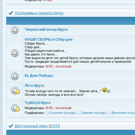
Программы и проекты Круга
Творческий вечер Круга
НАШИ СБОРЫ и Сбор-дни
Сборы Круга...
Сбор-дни...
Общая радостная работа...
Как давно это было...
Уже выросли дети тех детей Круга, которые делали наши давние кругов
Пусть традиции продолжаются для наших детей-внуков и правнуков!
Модераторы:
М.Ю.
,
skvoznyak
Ко Дню Победы
Лето Круга
"А нам всегда чего-то не хватает... Зимою лета..."
)))
Летние лагеря, выезды и все-все-все!
ТурКлуб Круга
Модераторы:
М.Ю.
,
skvoznyak
Подфорумы:
Осенние походы!
,
Зимние походы!
,
Весенние похо
Виртуальный офис КРУГА