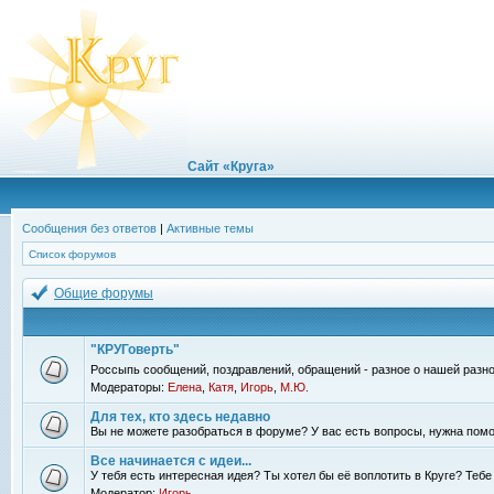
Сайт «Круга»
Сообщения без ответов
|
Активные темы
Список форумов
Общие форумы
"КРУГоверть"
Россыпь сообщений, поздравлений, обращений - разное о нашей разно
Модераторы:
Елена
,
Катя
,
Игорь
,
М.Ю.
Для тех, кто здесь недавно
Вы не можете разобраться в форуме? У вас есть вопросы, нужна помо
Все начинается с идеи...
У тебя есть интересная идея? Ты хотел бы её воплотить в Круге? Теб
Модератор:
Игорь