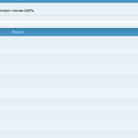
п открыт членам ШАРа.
Форум