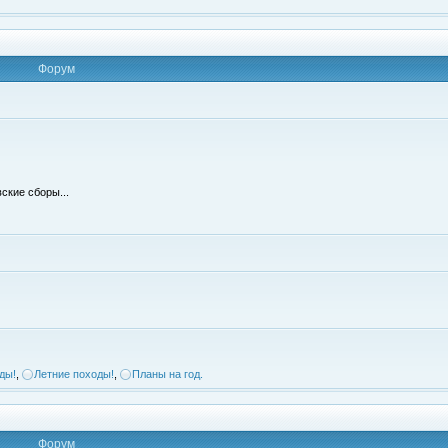
Форум
ские сборы...
ды!
,
Летние походы!
,
Планы на год.
Форум