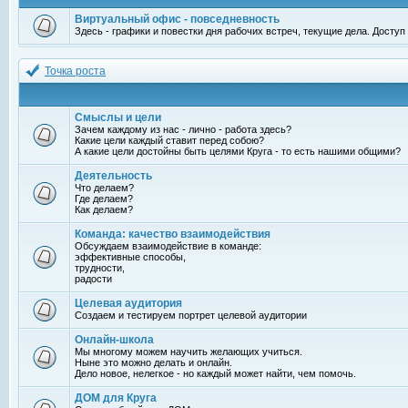
Виртуальный офис - повседневность
Здесь - графики и повестки дня рабочих встреч, текущие дела. Досту
Точка роста
Смыслы и цели
Зачем каждому из нас - лично - работа здесь?
Какие цели каждый ставит перед собою?
А какие цели достойны быть целями Круга - то есть нашими общими?
Деятельность
Что делаем?
Где делаем?
Как делаем?
Команда: качество взаимодействия
Обсуждаем взаимодействие в команде:
эффективные способы,
трудности,
радости
Целевая аудитория
Создаем и тестируем портрет целевой аудитории
Онлайн-школа
Мы многому можем научить желающих учиться.
Ныне это можно делать и онлайн.
Дело новое, нелегкое - но каждый может найти, чем помочь.
ДОМ для Круга