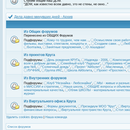
Строим общий наш ДОМ.
"ДОМ, как известно всем давно, это не стены, не окно..."
Дела давно минувших дней - Архив
Из Общих форумов
Перенесено из ОБЩИХ Форумов
Подфорумы:
Кому-то труднее, чем нам...
,
Осмысляем свою работ
фильмы, выставки, спектакли, концерты и...
,
Создаем сами...
,
Люб
Болталка
,
Занятные предложения
,
О лошадках!
Из проектов Круга
Подфорумы:
День рождения КРУГа
,
Надежда - 2006
,
Композиция
воля к добрым делам
,
Семейный клуб "Ладошка"
,
Программа «Син
дом №8
,
"Солнечный дождь"
,
Проект "Айболит"
,
Масленица
,
П
ЛУЧНИК
,
Группа ИКС
,
Школа Айболита
,
Проект «Проспект»
,
Из Внутренних форумов
Подфорумы:
Клуб "Незнайка - Любознайка"
,
МЫ - живые и разные.
о МИССИИ и стратегии
,
Наша школа
,
ОБЩИЕ вопросы и объявле
нематериальные качества
,
Облик ШКОЛЫ - материальные качества
журнал
Из Виртуального офиса Круга
Подфорумы:
Формы документов
,
Президиум МОО "Круг"
,
Вирту
финансовые вопросы
,
Виртуальное пространство Круга
,
Стол зак
Удалить cookies форума
|
Наша команда
Список форумов