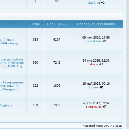
4
48
abarkhat
Темы
Сообщений
Последнее сообщение
09 июн 2025, 17:56
613
6164
а
,
Книги,
moshikhina
УРМАНоидов
,
ольцы - добрая
14 янв 2018, 12:38
680
7242
гать
,
Детский
Игорь
уб
,
ТРАКТОР
,
Размышления
18 май 2015, 00:16
192
1608
браз ШКОЛЫ -
Проня
Интернет-
26 сен 2017, 09:32
158
1963
й офис -
Светланка
Часовой пояс: UTC + 3 часа