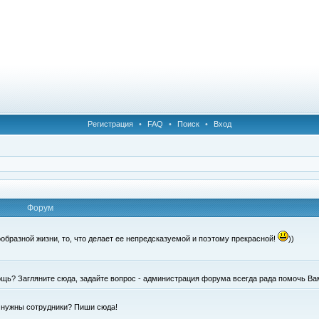
Регистрация
•
FAQ
•
Поиск
•
Вход
Форум
образной жизни, то, что делает ее непредсказуемой и поэтому прекрасной!
))
щь? Загляните сюда, задайте вопрос - администрация форума всегда рада помочь Ва
е нужны сотрудники? Пиши сюда!