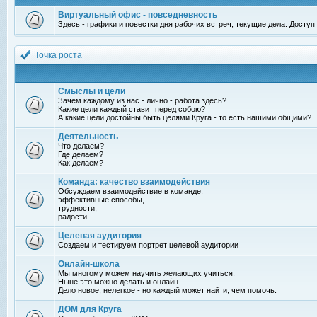
Виртуальный офис - повседневность
Здесь - графики и повестки дня рабочих встреч, текущие дела. Досту
Точка роста
Смыслы и цели
Зачем каждому из нас - лично - работа здесь?
Какие цели каждый ставит перед собою?
А какие цели достойны быть целями Круга - то есть нашими общими?
Деятельность
Что делаем?
Где делаем?
Как делаем?
Команда: качество взаимодействия
Обсуждаем взаимодействие в команде:
эффективные способы,
трудности,
радости
Целевая аудитория
Создаем и тестируем портрет целевой аудитории
Онлайн-школа
Мы многому можем научить желающих учиться.
Ныне это можно делать и онлайн.
Дело новое, нелегкое - но каждый может найти, чем помочь.
ДОМ для Круга