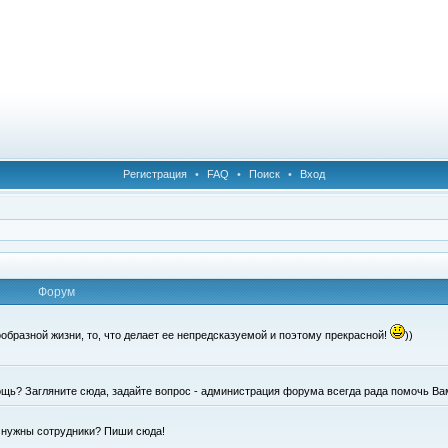
Регистрация
•
FAQ
•
Поиск
•
Вход
Форум
образной жизни, то, что делает ее непредсказуемой и поэтому прекрасной!
))
щь? Загляните сюда, задайте вопрос - администрация форума всегда рада помочь Ва
е нужны сотрудники? Пиши сюда!