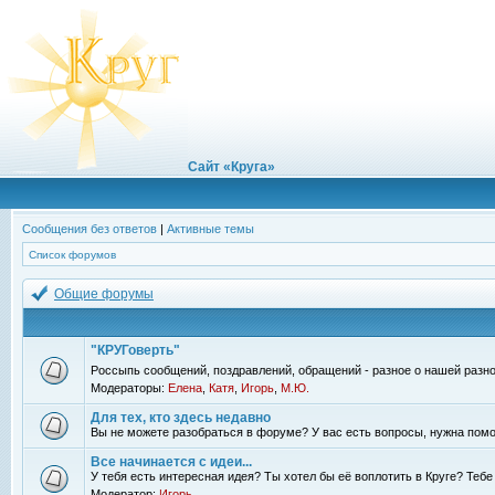
Сайт «Круга»
Сообщения без ответов
|
Активные темы
Список форумов
Общие форумы
"КРУГоверть"
Россыпь сообщений, поздравлений, обращений - разное о нашей разно
Модераторы:
Елена
,
Катя
,
Игорь
,
М.Ю.
Для тех, кто здесь недавно
Вы не можете разобраться в форуме? У вас есть вопросы, нужна помо
Все начинается с идеи...
У тебя есть интересная идея? Ты хотел бы её воплотить в Круге? Теб
Модератор:
Игорь