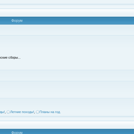
Форум
ские сборы...
ды!
,
Летние походы!
,
Планы на год.
Форум