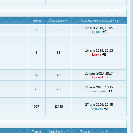
Темы
Сообщений
Последнее сообщение
22 янв 2019, 18:05
1
2
Проня
16 апр 2015, 13:23
8
58
Елена
20 фев 2020, 19:24
62
822
Superwit
21 июн 2016, 16:12
78
553
Папина дочка
27 апр 2026, 19:35
917
11488
Алексей
Темы
Сообщений
Последнее сообщение