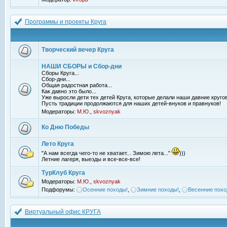
Программы и проекты Круга
Творческий вечер Круга
НАШИ СБОРЫ и Сбор-дни
Сборы Круга...
Сбор-дни...
Общая радостная работа...
Как давно это было...
Уже выросли дети тех детей Круга, которые делали наши давние кругов
Пусть традиции продолжаются для наших детей-внуков и правнуков!
Модераторы:
М.Ю.
,
skvoznyak
Ко Дню Победы
Лето Круга
"А нам всегда чего-то не хватает... Зимою лета..."
)))
Летние лагеря, выезды и все-все-все!
ТурКлуб Круга
Модераторы:
М.Ю.
,
skvoznyak
Подфорумы:
Осенние походы!
,
Зимние походы!
,
Весенние похо
Виртуальный офис КРУГА