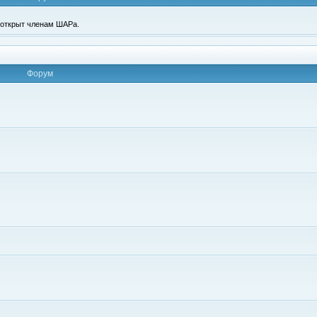
п открыт членам ШАРа.
Форум