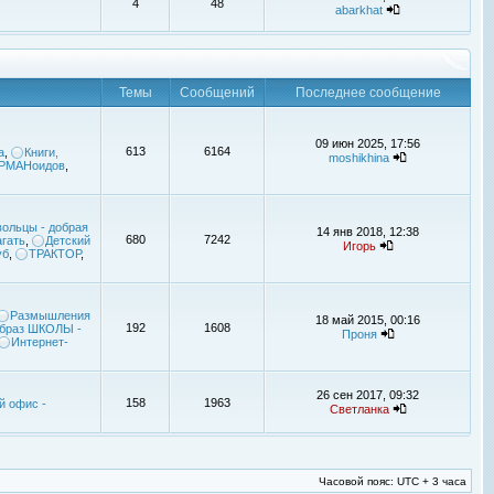
4
48
abarkhat
Темы
Сообщений
Последнее сообщение
09 июн 2025, 17:56
613
6164
а
,
Книги,
moshikhina
УРМАНоидов
,
ольцы - добрая
14 янв 2018, 12:38
680
7242
гать
,
Детский
Игорь
уб
,
ТРАКТОР
,
Размышления
18 май 2015, 00:16
192
1608
браз ШКОЛЫ -
Проня
Интернет-
26 сен 2017, 09:32
158
1963
й офис -
Светланка
Часовой пояс: UTC + 3 часа