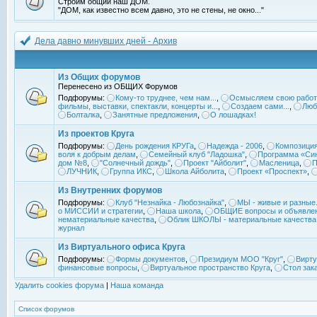
Строим общий наш ДОМ.
"ДОМ, как известно всем давно, это не стены, не окно..."
Дела давно минувших дней - Архив
Из Общих форумов
Перенесено из ОБЩИХ Форумов
Подфорумы:
Кому-то труднее, чем нам...
,
Осмысляем свою работ
фильмы, выставки, спектакли, концерты и...
,
Создаем сами...
,
Люб
Болталка
,
Занятные предложения
,
О лошадках!
Из проектов Круга
Подфорумы:
День рождения КРУГа
,
Надежда - 2006
,
Композиция
воля к добрым делам
,
Семейный клуб "Ладошка"
,
Программа «Син
дом №8
,
"Солнечный дождь"
,
Проект "Айболит"
,
Масленица
,
П
ЛУЧНИК
,
Группа ИКС
,
Школа Айболита
,
Проект «Проспект»
,
Из Внутренних форумов
Подфорумы:
Клуб "Незнайка - Любознайка"
,
МЫ - живые и разные.
о МИССИИ и стратегии
,
Наша школа
,
ОБЩИЕ вопросы и объявле
нематериальные качества
,
Облик ШКОЛЫ - материальные качества
журнал
Из Виртуального офиса Круга
Подфорумы:
Формы документов
,
Президиум МОО "Круг"
,
Вирту
финансовые вопросы
,
Виртуальное пространство Круга
,
Стол зак
Удалить cookies форума
|
Наша команда
Список форумов