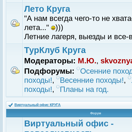
Лето Круга
"А нам всегда чего-то не хвата
лета..."
)))
Летние лагеря, выезды и все-в
ТурКлуб Круга
Модераторы:
М.Ю.
,
skvozny
Подфорумы:
Осенние похо
походы!
,
Весенние походы!
,
походы!
,
Планы на год.
Виртуальный офис КРУГА
Форум
Виртуальный офис -