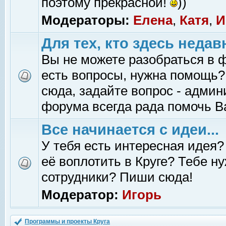
поэтому прекрасной!
))
Модераторы:
Елена
,
Катя
,
И
Для тех, кто здесь недав
Вы не можете разобраться в 
есть вопросы, нужна помощь?
сюда, задайте вопрос - адми
форума всегда рада помочь В
Все начинается с идеи...
У тебя есть интересная идея?
её воплотить в Круге? Тебе н
сотрудники? Пиши сюда!
Модератор:
Игорь
Программы и проекты Круга