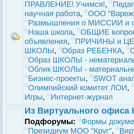
ПРАВЛЕНИЕ! Учимся!
,
Педаг
научная работа
,
ООО "Вареж
Размышления о МИССИИ и с
Наша школа
,
ОБЩИЕ вопро
объявления
,
ПРИЧИНЫ и ЦЕ
ШКОЛЫ
,
Образ РЕБЕНКА
,
Образ ШКОЛЫ - нематериаль
Облик ШКОЛЫ - материальны
Бизнес-проекты
,
SWOT ана
Олимпийский комитет ЛОИ
,
Игры
,
Интернет-журнал
Из Виртуального офиса 
Подфорумы:
Формы докуме
Президиум МОО "Круг"
,
Вир