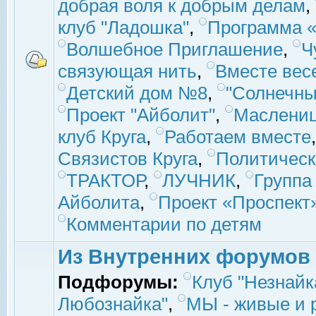
добрая воля к добрым делам
,
клуб "Ладошка"
,
Программа «
Волшебное Приглашение
,
Ч
связующая нить
,
Вместе вес
Детский дом №8
,
"Солнечны
Проект "Айболит"
,
Маслени
клуб Круга
,
Работаем вместе
Связистов Круга
,
Политическ
ТРАКТОР
,
ЛУЧНИК
,
Группа
Айболита
,
Проект «Проспект
Комментарии по детям
Из Внутренних форумов
Подфорумы:
Клуб "Незнайк
Любознайка"
,
МЫ - живые и р