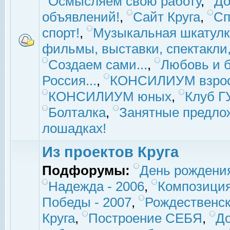
Осмысляем свою работу
,
До
объявлений!
,
Сайт Круга
,
Сп
спорт!
,
Музыкальная шкатулк
фильмы, выставки, спектакли, 
Создаем сами...
,
Любовь и б
Россия...
,
КОНСИЛИУМ взро
КОНСИЛИУМ юных
,
Клуб 
Болталка
,
Занятные предло
лошадках!
Из проектов Круга
Подфорумы:
День рождени
Надежда - 2006
,
Композиция
Победы - 2007
,
Рождественск
Круга
,
Построение СЕБЯ
,
До