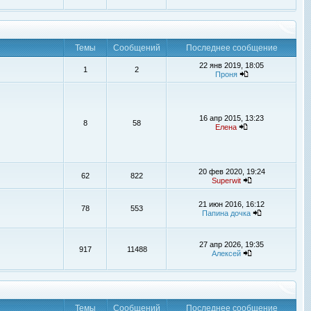
Темы
Сообщений
Последнее сообщение
22 янв 2019, 18:05
1
2
Проня
16 апр 2015, 13:23
8
58
Елена
20 фев 2020, 19:24
62
822
Superwit
21 июн 2016, 16:12
78
553
Папина дочка
27 апр 2026, 19:35
917
11488
Алексей
Темы
Сообщений
Последнее сообщение