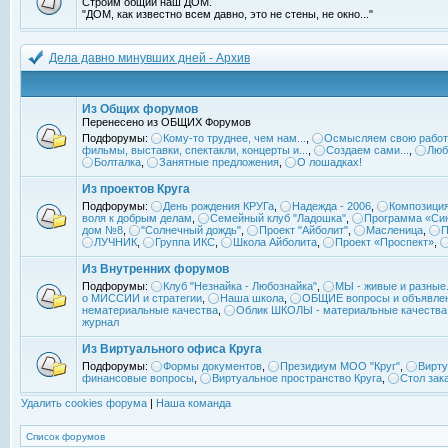
Строим общий наш ДОМ.
"ДОМ, как известно всем давно, это не стены, не окно..."
Дела давно минувших дней - Архив
Из Общих форумов
Перенесено из ОБЩИХ Форумов
Подфорумы:
Кому-то труднее, чем нам...
,
Осмысляем свою работ
фильмы, выставки, спектакли, концерты и...
,
Создаем сами...
,
Люб
Болталка
,
Занятные предложения
,
О лошадках!
Из проектов Круга
Подфорумы:
День рождения КРУГа
,
Надежда - 2006
,
Композиция
воля к добрым делам
,
Семейный клуб "Ладошка"
,
Программа «Син
дом №8
,
"Солнечный дождь"
,
Проект "Айболит"
,
Масленица
,
П
ЛУЧНИК
,
Группа ИКС
,
Школа Айболита
,
Проект «Проспект»
,
Из Внутренних форумов
Подфорумы:
Клуб "Незнайка - Любознайка"
,
МЫ - живые и разные.
о МИССИИ и стратегии
,
Наша школа
,
ОБЩИЕ вопросы и объявле
нематериальные качества
,
Облик ШКОЛЫ - материальные качества
журнал
Из Виртуального офиса Круга
Подфорумы:
Формы документов
,
Президиум МОО "Круг"
,
Вирту
финансовые вопросы
,
Виртуальное пространство Круга
,
Стол зак
Удалить cookies форума
|
Наша команда
Список форумов