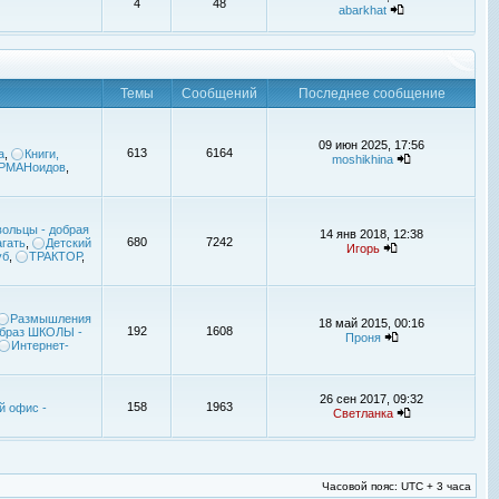
4
48
abarkhat
Темы
Сообщений
Последнее сообщение
09 июн 2025, 17:56
613
6164
а
,
Книги,
moshikhina
УРМАНоидов
,
ольцы - добрая
14 янв 2018, 12:38
680
7242
гать
,
Детский
Игорь
уб
,
ТРАКТОР
,
Размышления
18 май 2015, 00:16
192
1608
браз ШКОЛЫ -
Проня
Интернет-
26 сен 2017, 09:32
158
1963
й офис -
Светланка
Часовой пояс: UTC + 3 часа