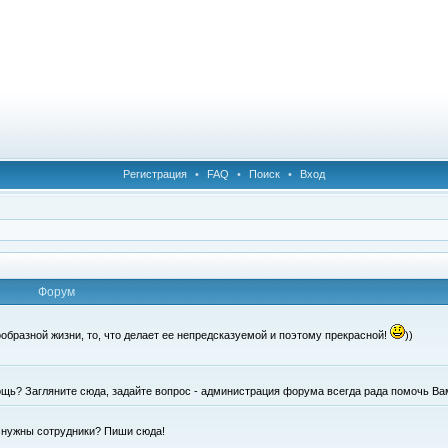
Регистрация
•
FAQ
•
Поиск
•
Вход
Форум
образной жизни, то, что делает ее непредсказуемой и поэтому прекрасной!
))
щь? Загляните сюда, задайте вопрос - администрация форума всегда рада помочь Ва
е нужны сотрудники? Пиши сюда!