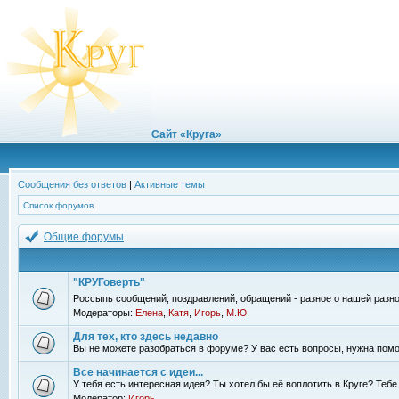
Сайт «Круга»
Сообщения без ответов
|
Активные темы
Список форумов
Общие форумы
"КРУГоверть"
Россыпь сообщений, поздравлений, обращений - разное о нашей разно
Модераторы:
Елена
,
Катя
,
Игорь
,
М.Ю.
Для тех, кто здесь недавно
Вы не можете разобраться в форуме? У вас есть вопросы, нужна помо
Все начинается с идеи...
У тебя есть интересная идея? Ты хотел бы её воплотить в Круге? Теб
Модератор:
Игорь