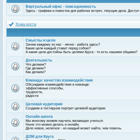
Виртуальный офис - повседневность
Здесь - графики и повестки дня рабочих встреч, текущие дела. Досту
Точка роста
Смыслы и цели
Зачем каждому из нас - лично - работа здесь?
Какие цели каждый ставит перед собою?
А какие цели достойны быть целями Круга - то есть нашими общими?
Деятельность
Что делаем?
Где делаем?
Как делаем?
Команда: качество взаимодействия
Обсуждаем взаимодействие в команде:
эффективные способы,
трудности,
радости
Целевая аудитория
Создаем и тестируем портрет целевой аудитории
Онлайн-школа
Мы многому можем научить желающих учиться.
Ныне это можно делать и онлайн.
Дело новое, нелегкое - но каждый может найти, чем помочь.
ДОМ для Круга