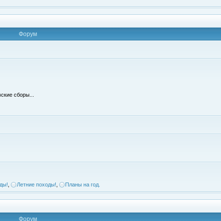
Форум
ские сборы...
ды!
,
Летние походы!
,
Планы на год.
Форум