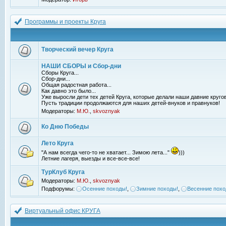
Программы и проекты Круга
Творческий вечер Круга
НАШИ СБОРЫ и Сбор-дни
Сборы Круга...
Сбор-дни...
Общая радостная работа...
Как давно это было...
Уже выросли дети тех детей Круга, которые делали наши давние кругов
Пусть традиции продолжаются для наших детей-внуков и правнуков!
Модераторы:
М.Ю.
,
skvoznyak
Ко Дню Победы
Лето Круга
"А нам всегда чего-то не хватает... Зимою лета..."
)))
Летние лагеря, выезды и все-все-все!
ТурКлуб Круга
Модераторы:
М.Ю.
,
skvoznyak
Подфорумы:
Осенние походы!
,
Зимние походы!
,
Весенние похо
Виртуальный офис КРУГА