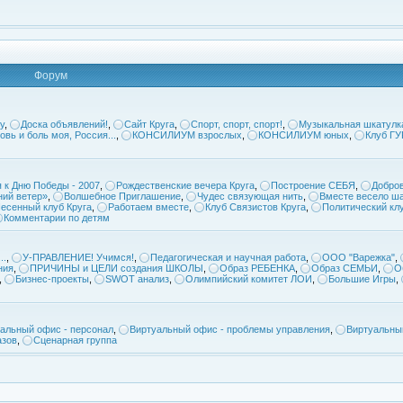
Форум
у
,
Доска объявлений!
,
Сайт Круга
,
Спорт, спорт, спорт!
,
Музыкальная шкатулк
овь и боль моя, Россия...
,
КОНСИЛИУМ взрослых
,
КОНСИЛИУМ юных
,
Клуб Г
 к Дню Победы - 2007
,
Рождественские вечера Круга
,
Построение СЕБЯ
,
Добров
ий ветер»
,
Волшебное Приглашение
,
Чудес связующая нить
,
Вместе весело ша
есенный клуб Круга
,
Работаем вместе
,
Клуб Связистов Круга
,
Политический кл
Комментарии по детям
..
,
У-ПРАВЛЕНИЕ! Учимся!
,
Педагогическая и научная работа
,
ООО "Варежка"
,
ния
,
ПРИЧИНЫ и ЦЕЛИ создания ШКОЛЫ
,
Образ РЕБЕНКА
,
Образ СЕМЬИ
,
О
,
Бизнес-проекты
,
SWOT анализ
,
Олимпийский комитет ЛОИ
,
Большие Игры
,
альный офис - персонал
,
Виртуальный офис - проблемы управления
,
Виртуальны
азов
,
Сценарная группа