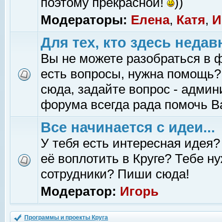
поэтому прекрасной!
))
Модераторы:
Елена
,
Катя
,
И
Для тех, кто здесь недав
Вы не можете разобраться в 
есть вопросы, нужна помощь?
сюда, задайте вопрос - адми
форума всегда рада помочь В
Все начинается с идеи...
У тебя есть интересная идея?
её воплотить в Круге? Тебе н
сотрудники? Пиши сюда!
Модератор:
Игорь
Программы и проекты Круга