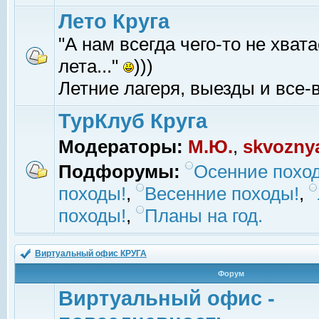
Лето Круга
"А нам всегда чего-то не хвата
лета..."
)))
Летние лагеря, выезды и все-в
ТурКлуб Круга
Модераторы:
М.Ю.
,
skvozny
Подфорумы:
Осенние похо
походы!
,
Весенние походы!
,
походы!
,
Планы на год.
Виртуальный офис КРУГА
Форум
Виртуальный офис -