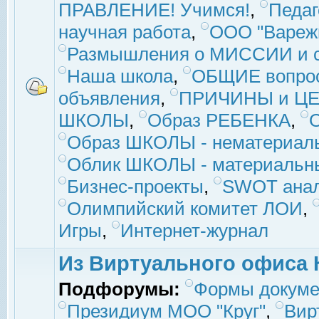
ПРАВЛЕНИЕ! Учимся!
,
Педаг
научная работа
,
ООО "Вареж
Размышления о МИССИИ и с
Наша школа
,
ОБЩИЕ вопро
объявления
,
ПРИЧИНЫ и ЦЕ
ШКОЛЫ
,
Образ РЕБЕНКА
,
Образ ШКОЛЫ - нематериаль
Облик ШКОЛЫ - материальны
Бизнес-проекты
,
SWOT ана
Олимпийский комитет ЛОИ
,
Игры
,
Интернет-журнал
Из Виртуального офиса 
Подфорумы:
Формы докуме
Президиум МОО "Круг"
,
Вир