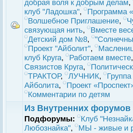
добрая воля к добрым делам
,
клуб "Ладошка"
,
Программа «
Волшебное Приглашение
,
Ч
связующая нить
,
Вместе вес
Детский дом №8
,
"Солнечны
Проект "Айболит"
,
Маслени
клуб Круга
,
Работаем вместе
Связистов Круга
,
Политическ
ТРАКТОР
,
ЛУЧНИК
,
Группа
Айболита
,
Проект «Проспект
Комментарии по детям
Из Внутренних форумов
Подфорумы:
Клуб "Незнайк
Любознайка"
,
МЫ - живые и р