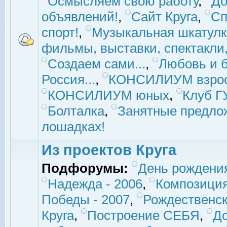
Осмысляем свою работу
,
До
объявлений!
,
Сайт Круга
,
Сп
спорт!
,
Музыкальная шкатулк
фильмы, выставки, спектакли, 
Создаем сами...
,
Любовь и б
Россия...
,
КОНСИЛИУМ взро
КОНСИЛИУМ юных
,
Клуб 
Болталка
,
Занятные предло
лошадках!
Из проектов Круга
Подфорумы:
День рождени
Надежда - 2006
,
Композиция
Победы - 2007
,
Рождественск
Круга
,
Построение СЕБЯ
,
До