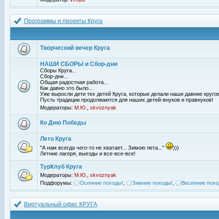
Программы и проекты Круга
Творческий вечер Круга
НАШИ СБОРЫ и Сбор-дни
Сборы Круга...
Сбор-дни...
Общая радостная работа...
Как давно это было...
Уже выросли дети тех детей Круга, которые делали наши давние кругов
Пусть традиции продолжаются для наших детей-внуков и правнуков!
Модераторы:
М.Ю.
,
skvoznyak
Ко Дню Победы
Лето Круга
"А нам всегда чего-то не хватает... Зимою лета..."
)))
Летние лагеря, выезды и все-все-все!
ТурКлуб Круга
Модераторы:
М.Ю.
,
skvoznyak
Подфорумы:
Осенние походы!
,
Зимние походы!
,
Весенние похо
Виртуальный офис КРУГА