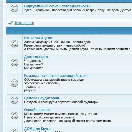
Виртуальный офис - повседневность
Здесь - графики и повестки дня рабочих встреч, текущие дела. Досту
Точка роста
Смыслы и цели
Зачем каждому из нас - лично - работа здесь?
Какие цели каждый ставит перед собою?
А какие цели достойны быть целями Круга - то есть нашими общими?
Деятельность
Что делаем?
Где делаем?
Как делаем?
Команда: качество взаимодействия
Обсуждаем взаимодействие в команде:
эффективные способы,
трудности,
радости
Целевая аудитория
Создаем и тестируем портрет целевой аудитории
Онлайн-школа
Мы многому можем научить желающих учиться.
Ныне это можно делать и онлайн.
Дело новое, нелегкое - но каждый может найти, чем помочь.
ДОМ для Круга