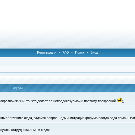
Регистрация
•
FAQ
•
Поиск
•
Вход
Форум
образной жизни, то, что делает ее непредсказуемой и поэтому прекрасной!
))
щь? Загляните сюда, задайте вопрос - администрация форума всегда рада помочь Ва
е нужны сотрудники? Пиши сюда!