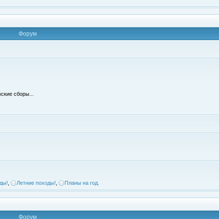
Форум
ские сборы...
ды!
,
Летние походы!
,
Планы на год.
Форум