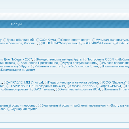
Форум
у
,
Доска объявлений!
,
Сайт Круга
,
Спорт, спорт, спорт!
,
Музыкальная шкатулк
овь и боль моя, Россия...
,
КОНСИЛИУМ взрослых
,
КОНСИЛИУМ юных
,
Клуб Г
 к Дню Победы - 2007
,
Рождественские вечера Круга
,
Построение СЕБЯ
,
Добров
ий ветер»
,
Волшебное Приглашение
,
Чудес связующая нить
,
Вместе весело ша
есенный клуб Круга
,
Работаем вместе
,
Клуб Связистов Круга
,
Политический кл
Комментарии по детям
..
,
У-ПРАВЛЕНИЕ! Учимся!
,
Педагогическая и научная работа
,
ООО "Варежка"
,
ния
,
ПРИЧИНЫ и ЦЕЛИ создания ШКОЛЫ
,
Образ РЕБЕНКА
,
Образ СЕМЬИ
,
О
,
Бизнес-проекты
,
SWOT анализ
,
Олимпийский комитет ЛОИ
,
Большие Игры
,
альный офис - персонал
,
Виртуальный офис - проблемы управления
,
Виртуальны
азов
,
Сценарная группа