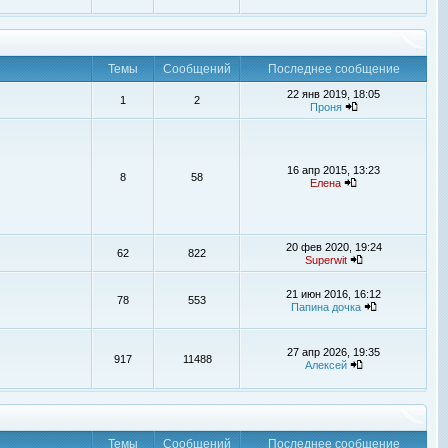
Темы
Сообщений
Последнее сообщение
22 янв 2019, 18:05
1
2
Проня
16 апр 2015, 13:23
8
58
Елена
20 фев 2020, 19:24
62
822
Superwit
21 июн 2016, 16:12
78
553
Папина дочка
27 апр 2026, 19:35
917
11488
Алексей
Темы
Сообщений
Последнее сообщение