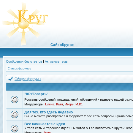
Сайт «Круга»
Сообщения без ответов
|
Активные темы
Список форумов
Общие форумы
"КРУГоверть"
Россыпь сообщений, поздравлений, обращений - разное о нашей разно
Модераторы:
Елена
,
Катя
,
Игорь
,
М.Ю.
Для тех, кто здесь недавно
Вы не можете разобраться в форуме? У вас есть вопросы, нужна помо
Все начинается с идеи...
У тебя есть интересная идея? Ты хотел бы её воплотить в Круге? Теб
Модератор:
Игорь