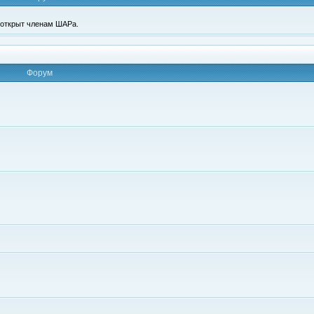
п открыт членам ШАРа.
Форум