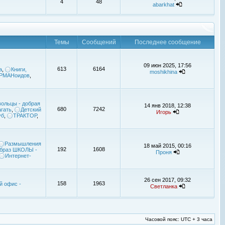
4
48
abarkhat
Темы
Сообщений
Последнее сообщение
09 июн 2025, 17:56
613
6164
а
,
Книги,
moshikhina
УРМАНоидов
,
ольцы - добрая
14 янв 2018, 12:38
680
7242
гать
,
Детский
Игорь
уб
,
ТРАКТОР
,
Размышления
18 май 2015, 00:16
192
1608
браз ШКОЛЫ -
Проня
Интернет-
26 сен 2017, 09:32
158
1963
й офис -
Светланка
Часовой пояс: UTC + 3 часа