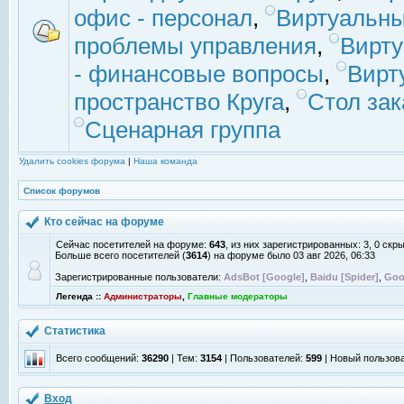
офис - персонал
,
Виртуальны
проблемы управления
,
Вирт
- финансовые вопросы
,
Вирт
пространство Круга
,
Стол зак
Сценарная группа
Удалить cookies форума
|
Наша команда
Список форумов
Кто сейчас на форуме
Сейчас посетителей на форуме:
643
, из них зарегистрированных: 3, 0 скр
Больше всего посетителей (
3614
) на форуме было 03 авг 2026, 06:33
Зарегистрированные пользователи:
AdsBot [Google]
,
Baidu [Spider]
,
Goo
Легенда ::
Администраторы
,
Главные модераторы
Статистика
Всего сообщений:
36290
| Тем:
3154
| Пользователей:
599
| Новый пользов
Вход