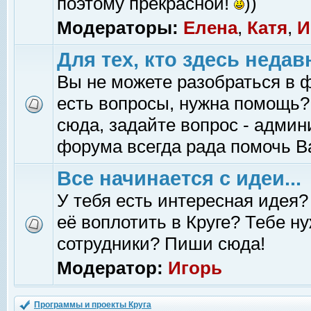
поэтому прекрасной!
))
Модераторы:
Елена
,
Катя
,
И
Для тех, кто здесь недав
Вы не можете разобраться в 
есть вопросы, нужна помощь?
сюда, задайте вопрос - адми
форума всегда рада помочь В
Все начинается с идеи...
У тебя есть интересная идея?
её воплотить в Круге? Тебе н
сотрудники? Пиши сюда!
Модератор:
Игорь
Программы и проекты Круга