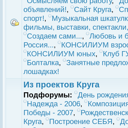
Осмысляем свою работу
,
До
объявлений!
,
Сайт Круга
,
Сп
спорт!
,
Музыкальная шкатулк
фильмы, выставки, спектакли, 
Создаем сами...
,
Любовь и б
Россия...
,
КОНСИЛИУМ взро
КОНСИЛИУМ юных
,
Клуб 
Болталка
,
Занятные предло
лошадках!
Из проектов Круга
Подфорумы:
День рождени
Надежда - 2006
,
Композиция
Победы - 2007
,
Рождественск
Круга
,
Построение СЕБЯ
,
До