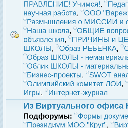
ПРАВЛЕНИЕ! Учимся!
,
Педаг
научная работа
,
ООО "Вареж
Размышления о МИССИИ и с
Наша школа
,
ОБЩИЕ вопро
объявления
,
ПРИЧИНЫ и ЦЕ
ШКОЛЫ
,
Образ РЕБЕНКА
,
Образ ШКОЛЫ - нематериаль
Облик ШКОЛЫ - материальны
Бизнес-проекты
,
SWOT ана
Олимпийский комитет ЛОИ
,
Игры
,
Интернет-журнал
Из Виртуального офиса 
Подфорумы:
Формы докуме
Президиум МОО "Круг"
,
Вир