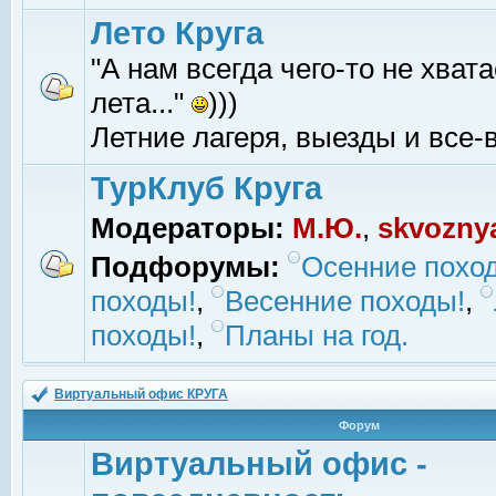
Лето Круга
"А нам всегда чего-то не хвата
лета..."
)))
Летние лагеря, выезды и все-в
ТурКлуб Круга
Модераторы:
М.Ю.
,
skvozny
Подфорумы:
Осенние похо
походы!
,
Весенние походы!
,
походы!
,
Планы на год.
Виртуальный офис КРУГА
Форум
Виртуальный офис -