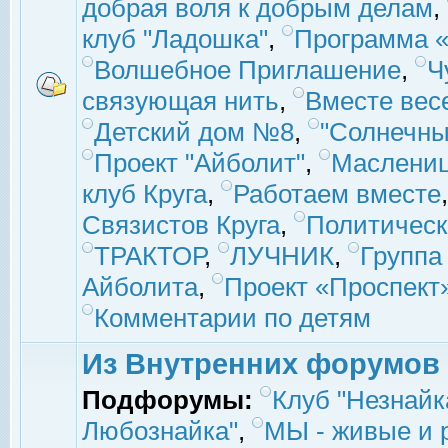
добрая воля к добрым делам
,
клуб "Ладошка"
,
Программа «
Волшебное Приглашение
,
Ч
связующая нить
,
Вместе вес
Детский дом №8
,
"Солнечны
Проект "Айболит"
,
Маслени
клуб Круга
,
Работаем вместе
Связистов Круга
,
Политическ
ТРАКТОР
,
ЛУЧНИК
,
Группа
Айболита
,
Проект «Проспект
Комментарии по детям
Из Внутренних форумов
Подфорумы:
Клуб "Незнайк
Любознайка"
,
МЫ - живые и р