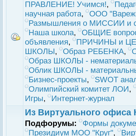
ПРАВЛЕНИЕ! Учимся!
,
Педаг
научная работа
,
ООО "Вареж
Размышления о МИССИИ и с
Наша школа
,
ОБЩИЕ вопро
объявления
,
ПРИЧИНЫ и ЦЕ
ШКОЛЫ
,
Образ РЕБЕНКА
,
Образ ШКОЛЫ - нематериаль
Облик ШКОЛЫ - материальны
Бизнес-проекты
,
SWOT ана
Олимпийский комитет ЛОИ
,
Игры
,
Интернет-журнал
Из Виртуального офиса 
Подфорумы:
Формы докуме
Президиум МОО "Круг"
,
Вир