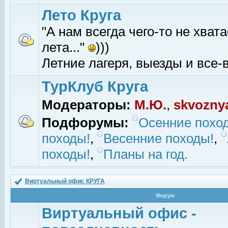
Лето Круга
"А нам всегда чего-то не хвата
лета..."
)))
Летние лагеря, выезды и все-в
ТурКлуб Круга
Модераторы:
М.Ю.
,
skvozny
Подфорумы:
Осенние похо
походы!
,
Весенние походы!
,
походы!
,
Планы на год.
Виртуальный офис КРУГА
Форум
Виртуальный офис -