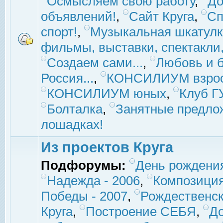
Осмысляем свою работу
,
До
объявлений!
,
Сайт Круга
,
Сп
спорт!
,
Музыкальная шкатулк
фильмы, выставки, спектакли, 
Создаем сами...
,
Любовь и б
Россия...
,
КОНСИЛИУМ взро
КОНСИЛИУМ юных
,
Клуб 
Болталка
,
Занятные предло
лошадках!
Из проектов Круга
Подфорумы:
День рождени
Надежда - 2006
,
Композиция
Победы - 2007
,
Рождественск
Круга
,
Построение СЕБЯ
,
До