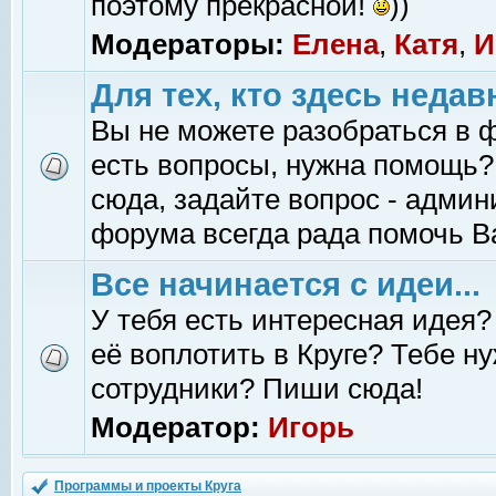
поэтому прекрасной!
))
Модераторы:
Елена
,
Катя
,
И
Для тех, кто здесь недав
Вы не можете разобраться в 
есть вопросы, нужна помощь?
сюда, задайте вопрос - адми
форума всегда рада помочь В
Все начинается с идеи...
У тебя есть интересная идея?
её воплотить в Круге? Тебе н
сотрудники? Пиши сюда!
Модератор:
Игорь
Программы и проекты Круга