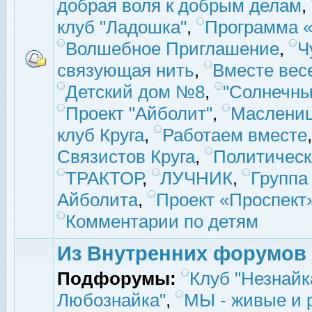
добрая воля к добрым делам
,
клуб "Ладошка"
,
Программа «
Волшебное Приглашение
,
Ч
связующая нить
,
Вместе вес
Детский дом №8
,
"Солнечны
Проект "Айболит"
,
Маслени
клуб Круга
,
Работаем вместе
Связистов Круга
,
Политическ
ТРАКТОР
,
ЛУЧНИК
,
Группа
Айболита
,
Проект «Проспект
Комментарии по детям
Из Внутренних форумов
Подфорумы:
Клуб "Незнайк
Любознайка"
,
МЫ - живые и р