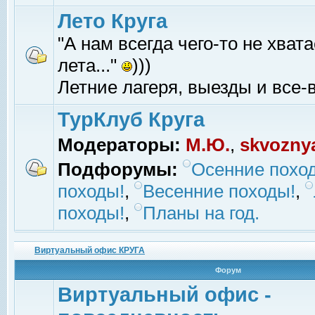
Лето Круга
"А нам всегда чего-то не хвата
лета..."
)))
Летние лагеря, выезды и все-в
ТурКлуб Круга
Модераторы:
М.Ю.
,
skvozny
Подфорумы:
Осенние похо
походы!
,
Весенние походы!
,
походы!
,
Планы на год.
Виртуальный офис КРУГА
Форум
Виртуальный офис -