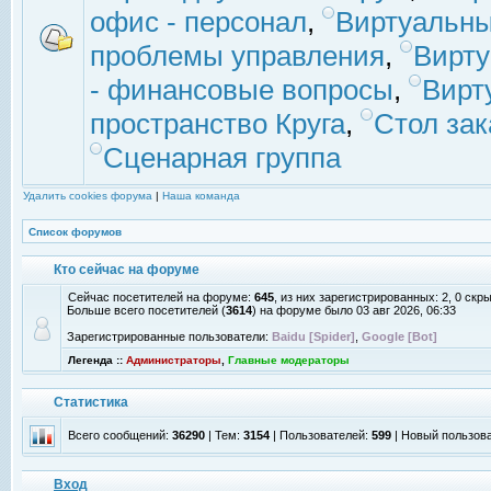
офис - персонал
,
Виртуальны
проблемы управления
,
Вирт
- финансовые вопросы
,
Вирт
пространство Круга
,
Стол зак
Сценарная группа
Удалить cookies форума
|
Наша команда
Список форумов
Кто сейчас на форуме
Сейчас посетителей на форуме:
645
, из них зарегистрированных: 2, 0 скр
Больше всего посетителей (
3614
) на форуме было 03 авг 2026, 06:33
Зарегистрированные пользователи:
Baidu [Spider]
,
Google [Bot]
Легенда ::
Администраторы
,
Главные модераторы
Статистика
Всего сообщений:
36290
| Тем:
3154
| Пользователей:
599
| Новый пользов
Вход