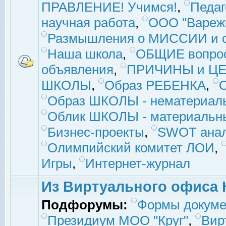
ПРАВЛЕНИЕ! Учимся!
,
Педаг
научная работа
,
ООО "Вареж
Размышления о МИССИИ и с
Наша школа
,
ОБЩИЕ вопро
объявления
,
ПРИЧИНЫ и ЦЕ
ШКОЛЫ
,
Образ РЕБЕНКА
,
Образ ШКОЛЫ - нематериаль
Облик ШКОЛЫ - материальны
Бизнес-проекты
,
SWOT ана
Олимпийский комитет ЛОИ
,
Игры
,
Интернет-журнал
Из Виртуального офиса 
Подфорумы:
Формы докуме
Президиум МОО "Круг"
,
Вир