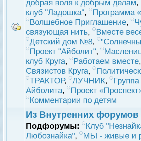
добрая воля к добрым делам
,
клуб "Ладошка"
,
Программа «
Волшебное Приглашение
,
Ч
связующая нить
,
Вместе вес
Детский дом №8
,
"Солнечны
Проект "Айболит"
,
Маслени
клуб Круга
,
Работаем вместе
Связистов Круга
,
Политическ
ТРАКТОР
,
ЛУЧНИК
,
Группа
Айболита
,
Проект «Проспект
Комментарии по детям
Из Внутренних форумов
Подфорумы:
Клуб "Незнайк
Любознайка"
,
МЫ - живые и р