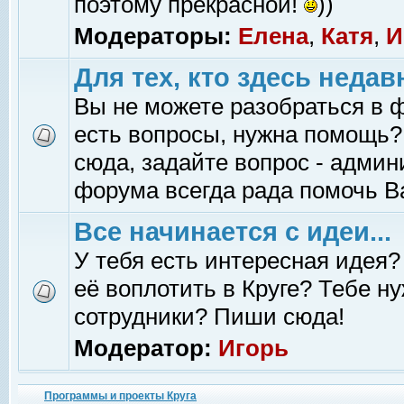
поэтому прекрасной!
))
Модераторы:
Елена
,
Катя
,
И
Для тех, кто здесь недав
Вы не можете разобраться в 
есть вопросы, нужна помощь?
сюда, задайте вопрос - адми
форума всегда рада помочь В
Все начинается с идеи...
У тебя есть интересная идея?
её воплотить в Круге? Тебе н
сотрудники? Пиши сюда!
Модератор:
Игорь
Программы и проекты Круга