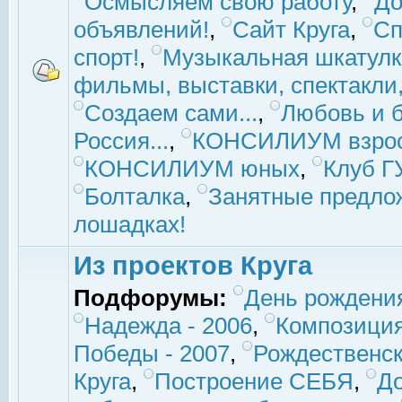
Осмысляем свою работу
,
До
объявлений!
,
Сайт Круга
,
Сп
спорт!
,
Музыкальная шкатулк
фильмы, выставки, спектакли, 
Создаем сами...
,
Любовь и б
Россия...
,
КОНСИЛИУМ взро
КОНСИЛИУМ юных
,
Клуб 
Болталка
,
Занятные предло
лошадках!
Из проектов Круга
Подфорумы:
День рождени
Надежда - 2006
,
Композиция
Победы - 2007
,
Рождественск
Круга
,
Построение СЕБЯ
,
До