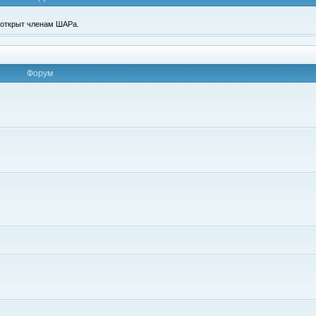
п открыт членам ШАРа.
Форум