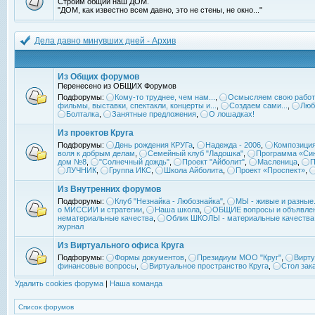
Строим общий наш ДОМ.
"ДОМ, как известно всем давно, это не стены, не окно..."
Дела давно минувших дней - Архив
Из Общих форумов
Перенесено из ОБЩИХ Форумов
Подфорумы:
Кому-то труднее, чем нам...
,
Осмысляем свою работ
фильмы, выставки, спектакли, концерты и...
,
Создаем сами...
,
Люб
Болталка
,
Занятные предложения
,
О лошадках!
Из проектов Круга
Подфорумы:
День рождения КРУГа
,
Надежда - 2006
,
Композиция
воля к добрым делам
,
Семейный клуб "Ладошка"
,
Программа «Син
дом №8
,
"Солнечный дождь"
,
Проект "Айболит"
,
Масленица
,
П
ЛУЧНИК
,
Группа ИКС
,
Школа Айболита
,
Проект «Проспект»
,
Из Внутренних форумов
Подфорумы:
Клуб "Незнайка - Любознайка"
,
МЫ - живые и разные.
о МИССИИ и стратегии
,
Наша школа
,
ОБЩИЕ вопросы и объявле
нематериальные качества
,
Облик ШКОЛЫ - материальные качества
журнал
Из Виртуального офиса Круга
Подфорумы:
Формы документов
,
Президиум МОО "Круг"
,
Вирту
финансовые вопросы
,
Виртуальное пространство Круга
,
Стол зак
Удалить cookies форума
|
Наша команда
Список форумов