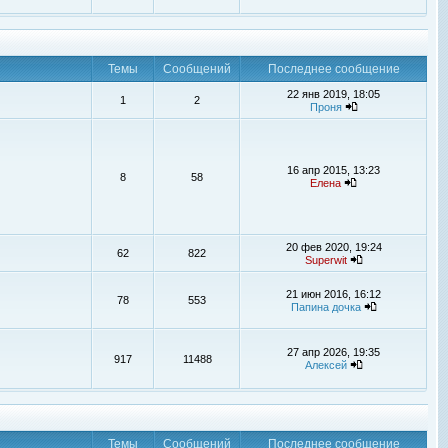
Темы
Сообщений
Последнее сообщение
22 янв 2019, 18:05
1
2
Проня
16 апр 2015, 13:23
8
58
Елена
20 фев 2020, 19:24
62
822
Superwit
21 июн 2016, 16:12
78
553
Папина дочка
27 апр 2026, 19:35
917
11488
Алексей
Темы
Сообщений
Последнее сообщение