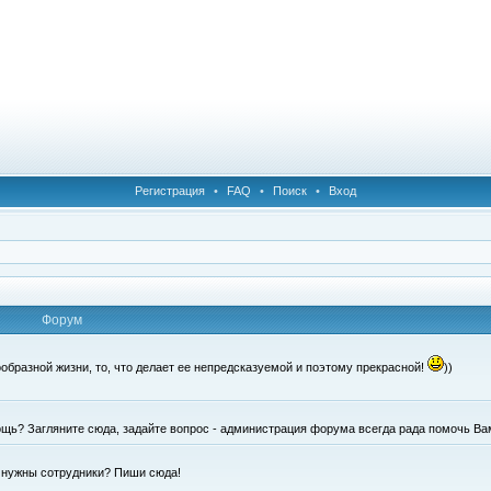
Регистрация
•
FAQ
•
Поиск
•
Вход
Форум
образной жизни, то, что делает ее непредсказуемой и поэтому прекрасной!
))
щь? Загляните сюда, задайте вопрос - администрация форума всегда рада помочь Ва
е нужны сотрудники? Пиши сюда!