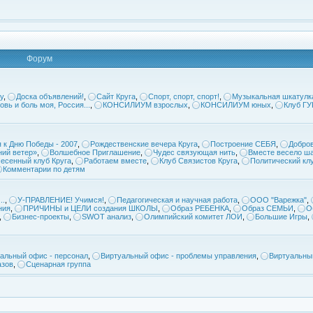
Форум
у
,
Доска объявлений!
,
Сайт Круга
,
Спорт, спорт, спорт!
,
Музыкальная шкатулк
овь и боль моя, Россия...
,
КОНСИЛИУМ взрослых
,
КОНСИЛИУМ юных
,
Клуб Г
 к Дню Победы - 2007
,
Рождественские вечера Круга
,
Построение СЕБЯ
,
Добров
ий ветер»
,
Волшебное Приглашение
,
Чудес связующая нить
,
Вместе весело ша
есенный клуб Круга
,
Работаем вместе
,
Клуб Связистов Круга
,
Политический кл
Комментарии по детям
..
,
У-ПРАВЛЕНИЕ! Учимся!
,
Педагогическая и научная работа
,
ООО "Варежка"
,
ния
,
ПРИЧИНЫ и ЦЕЛИ создания ШКОЛЫ
,
Образ РЕБЕНКА
,
Образ СЕМЬИ
,
О
,
Бизнес-проекты
,
SWOT анализ
,
Олимпийский комитет ЛОИ
,
Большие Игры
,
альный офис - персонал
,
Виртуальный офис - проблемы управления
,
Виртуальны
азов
,
Сценарная группа