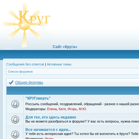
Сайт «Круга»
Сообщения без ответов
|
Активные темы
Список форумов
Общие форумы
"КРУГоверть"
Россыпь сообщений, поздравлений, обращений - разное о нашей разно
Модераторы:
Елена
,
Катя
,
Игорь
,
М.Ю.
Для тех, кто здесь недавно
Вы не можете разобраться в форуме? У вас есть вопросы, нужна помо
Все начинается с идеи...
У тебя есть интересная идея? Ты хотел бы её воплотить в Круге? Теб
Модератор:
Игорь