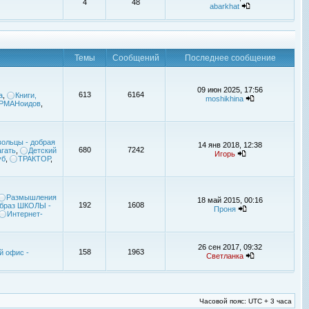
4
48
abarkhat
Темы
Сообщений
Последнее сообщение
09 июн 2025, 17:56
613
6164
а
,
Книги,
moshikhina
УРМАНоидов
,
ольцы - добрая
14 янв 2018, 12:38
680
7242
гать
,
Детский
Игорь
уб
,
ТРАКТОР
,
Размышления
18 май 2015, 00:16
192
1608
браз ШКОЛЫ -
Проня
Интернет-
26 сен 2017, 09:32
158
1963
й офис -
Светланка
Часовой пояс: UTC + 3 часа