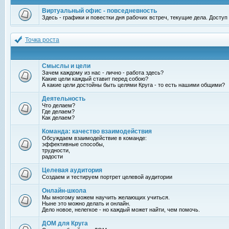
Виртуальный офис - повседневность
Здесь - графики и повестки дня рабочих встреч, текущие дела. Досту
Точка роста
Смыслы и цели
Зачем каждому из нас - лично - работа здесь?
Какие цели каждый ставит перед собою?
А какие цели достойны быть целями Круга - то есть нашими общими?
Деятельность
Что делаем?
Где делаем?
Как делаем?
Команда: качество взаимодействия
Обсуждаем взаимодействие в команде:
эффективные способы,
трудности,
радости
Целевая аудитория
Создаем и тестируем портрет целевой аудитории
Онлайн-школа
Мы многому можем научить желающих учиться.
Ныне это можно делать и онлайн.
Дело новое, нелегкое - но каждый может найти, чем помочь.
ДОМ для Круга