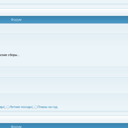
Форум
ские сборы...
ды!
,
Летние походы!
,
Планы на год.
Форум