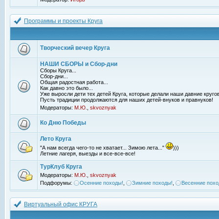
Программы и проекты Круга
Творческий вечер Круга
НАШИ СБОРЫ и Сбор-дни
Сборы Круга...
Сбор-дни...
Общая радостная работа...
Как давно это было...
Уже выросли дети тех детей Круга, которые делали наши давние кругов
Пусть традиции продолжаются для наших детей-внуков и правнуков!
Модераторы:
М.Ю.
,
skvoznyak
Ко Дню Победы
Лето Круга
"А нам всегда чего-то не хватает... Зимою лета..."
)))
Летние лагеря, выезды и все-все-все!
ТурКлуб Круга
Модераторы:
М.Ю.
,
skvoznyak
Подфорумы:
Осенние походы!
,
Зимние походы!
,
Весенние похо
Виртуальный офис КРУГА