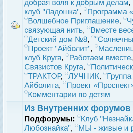
добрая воля к добрым делам
,
клуб "Ладошка"
,
Программа «
Волшебное Приглашение
,
Ч
связующая нить
,
Вместе вес
Детский дом №8
,
"Солнечны
Проект "Айболит"
,
Маслени
клуб Круга
,
Работаем вместе
Связистов Круга
,
Политическ
ТРАКТОР
,
ЛУЧНИК
,
Группа
Айболита
,
Проект «Проспект
Комментарии по детям
Из Внутренних форумов
Подфорумы:
Клуб "Незнайк
Любознайка"
,
МЫ - живые и р