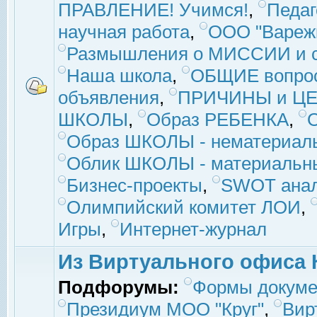
ПРАВЛЕНИЕ! Учимся!
,
Педаг
научная работа
,
ООО "Вареж
Размышления о МИССИИ и с
Наша школа
,
ОБЩИЕ вопро
объявления
,
ПРИЧИНЫ и ЦЕ
ШКОЛЫ
,
Образ РЕБЕНКА
,
Образ ШКОЛЫ - нематериаль
Облик ШКОЛЫ - материальны
Бизнес-проекты
,
SWOT ана
Олимпийский комитет ЛОИ
,
Игры
,
Интернет-журнал
Из Виртуального офиса 
Подфорумы:
Формы докуме
Президиум МОО "Круг"
,
Вир