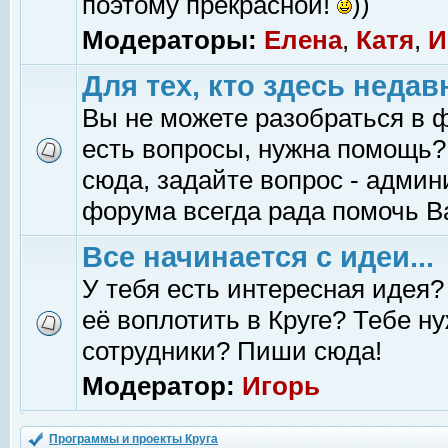
поэтому прекрасной!
))
Модераторы:
Елена
,
Катя
,
И
Для тех, кто здесь недав
Вы не можете разобраться в 
есть вопросы, нужна помощь?
сюда, задайте вопрос - адми
форума всегда рада помочь В
Все начинается с идеи...
У тебя есть интересная идея?
её воплотить в Круге? Тебе н
сотрудники? Пиши сюда!
Модератор:
Игорь
Программы и проекты Круга