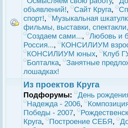
Осмысляем свою работу
,
До
объявлений!
,
Сайт Круга
,
Сп
спорт!
,
Музыкальная шкатулк
фильмы, выставки, спектакли, 
Создаем сами...
,
Любовь и б
Россия...
,
КОНСИЛИУМ взро
КОНСИЛИУМ юных
,
Клуб 
Болталка
,
Занятные предло
лошадках!
Из проектов Круга
Подфорумы:
День рождени
Надежда - 2006
,
Композиция
Победы - 2007
,
Рождественск
Круга
,
Построение СЕБЯ
,
До