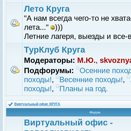
Лето Круга
"А нам всегда чего-то не хвата
лета..."
)))
Летние лагеря, выезды и все-в
ТурКлуб Круга
Модераторы:
М.Ю.
,
skvozny
Подфорумы:
Осенние похо
походы!
,
Весенние походы!
,
походы!
,
Планы на год.
Виртуальный офис КРУГА
Форум
Виртуальный офис -