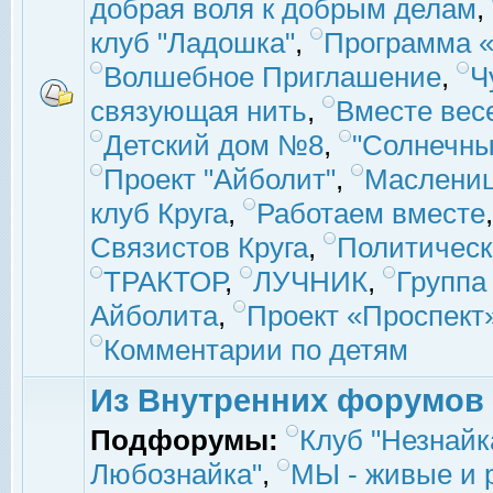
добрая воля к добрым делам
,
клуб "Ладошка"
,
Программа «
Волшебное Приглашение
,
Ч
связующая нить
,
Вместе вес
Детский дом №8
,
"Солнечны
Проект "Айболит"
,
Маслени
клуб Круга
,
Работаем вместе
Связистов Круга
,
Политическ
ТРАКТОР
,
ЛУЧНИК
,
Группа
Айболита
,
Проект «Проспект
Комментарии по детям
Из Внутренних форумов
Подфорумы:
Клуб "Незнайк
Любознайка"
,
МЫ - живые и р