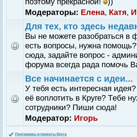
поэтому прекрасной!
))
Модераторы:
Елена
,
Катя
,
И
Для тех, кто здесь недав
Вы не можете разобраться в 
есть вопросы, нужна помощь?
сюда, задайте вопрос - адми
форума всегда рада помочь В
Все начинается с идеи...
У тебя есть интересная идея?
её воплотить в Круге? Тебе н
сотрудники? Пиши сюда!
Модератор:
Игорь
Программы и проекты Круга