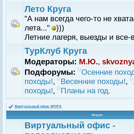
Лето Круга
"А нам всегда чего-то не хвата
лета..."
)))
Летние лагеря, выезды и все-в
ТурКлуб Круга
Модераторы:
М.Ю.
,
skvozny
Подфорумы:
Осенние похо
походы!
,
Весенние походы!
,
походы!
,
Планы на год.
Виртуальный офис КРУГА
Форум
Виртуальный офис -