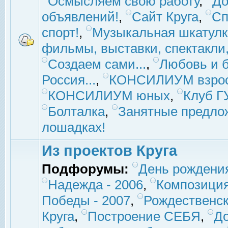
Осмысляем свою работу
,
До
объявлений!
,
Сайт Круга
,
Сп
спорт!
,
Музыкальная шкатулк
фильмы, выставки, спектакли, 
Создаем сами...
,
Любовь и б
Россия...
,
КОНСИЛИУМ взро
КОНСИЛИУМ юных
,
Клуб 
Болталка
,
Занятные предло
лошадках!
Из проектов Круга
Подфорумы:
День рождени
Надежда - 2006
,
Композиция
Победы - 2007
,
Рождественск
Круга
,
Построение СЕБЯ
,
До