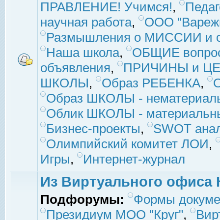
ПРАВЛЕНИЕ! Учимся!
,
Педаг
научная работа
,
ООО "Вареж
Размышления о МИССИИ и с
Наша школа
,
ОБЩИЕ вопро
объявления
,
ПРИЧИНЫ и ЦЕ
ШКОЛЫ
,
Образ РЕБЕНКА
,
Образ ШКОЛЫ - нематериаль
Облик ШКОЛЫ - материальны
Бизнес-проекты
,
SWOT ана
Олимпийский комитет ЛОИ
,
Игры
,
Интернет-журнал
Из Виртуального офиса 
Подфорумы:
Формы докуме
Президиум МОО "Круг"
,
Вир