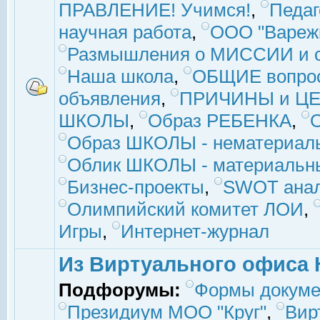
ПРАВЛЕНИЕ! Учимся!
,
Педаг
научная работа
,
ООО "Вареж
Размышления о МИССИИ и с
Наша школа
,
ОБЩИЕ вопро
объявления
,
ПРИЧИНЫ и ЦЕ
ШКОЛЫ
,
Образ РЕБЕНКА
,
Образ ШКОЛЫ - нематериаль
Облик ШКОЛЫ - материальны
Бизнес-проекты
,
SWOT ана
Олимпийский комитет ЛОИ
,
Игры
,
Интернет-журнал
Из Виртуального офиса 
Подфорумы:
Формы докуме
Президиум МОО "Круг"
,
Вир