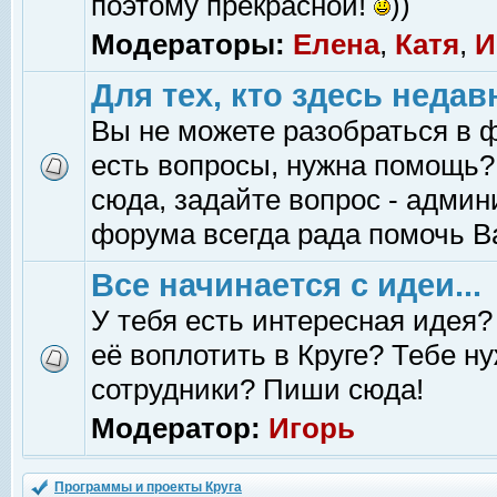
поэтому прекрасной!
))
Модераторы:
Елена
,
Катя
,
И
Для тех, кто здесь недав
Вы не можете разобраться в 
есть вопросы, нужна помощь?
сюда, задайте вопрос - адми
форума всегда рада помочь В
Все начинается с идеи...
У тебя есть интересная идея?
её воплотить в Круге? Тебе н
сотрудники? Пиши сюда!
Модератор:
Игорь
Программы и проекты Круга