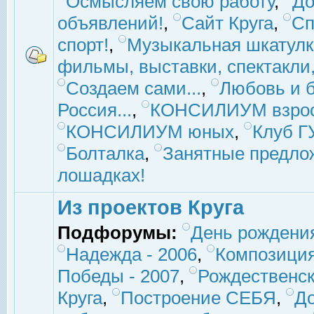
Осмысляем свою работу
,
До
объявлений!
,
Сайт Круга
,
Сп
спорт!
,
Музыкальная шкатулк
фильмы, выставки, спектакли, 
Создаем сами...
,
Любовь и б
Россия...
,
КОНСИЛИУМ взро
КОНСИЛИУМ юных
,
Клуб 
Болталка
,
Занятные предло
лошадках!
Из проектов Круга
Подфорумы:
День рождени
Надежда - 2006
,
Композиция
Победы - 2007
,
Рождественск
Круга
,
Построение СЕБЯ
,
До