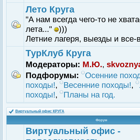
Лето Круга
"А нам всегда чего-то не хвата
лета..."
)))
Летние лагеря, выезды и все-в
ТурКлуб Круга
Модераторы:
М.Ю.
,
skvozny
Подфорумы:
Осенние похо
походы!
,
Весенние походы!
,
походы!
,
Планы на год.
Виртуальный офис КРУГА
Форум
Виртуальный офис -