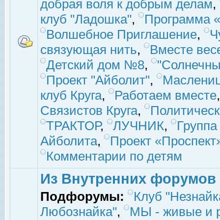
добрая воля к добрым делам
,
клуб "Ладошка"
,
Программа «
Волшебное Приглашение
,
Ч
связующая нить
,
Вместе вес
Детский дом №8
,
"Солнечны
Проект "Айболит"
,
Маслени
клуб Круга
,
Работаем вместе
Связистов Круга
,
Политическ
ТРАКТОР
,
ЛУЧНИК
,
Группа
Айболита
,
Проект «Проспект
Комментарии по детям
Из Внутренних форумов
Подфорумы:
Клуб "Незнайк
Любознайка"
,
МЫ - живые и р