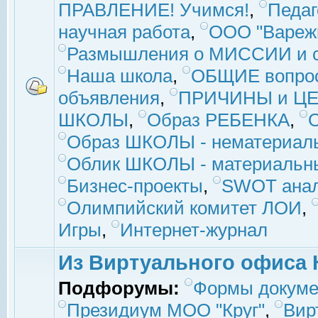
ПРАВЛЕНИЕ! Учимся!
,
Педаг
научная работа
,
ООО "Вареж
Размышления о МИССИИ и с
Наша школа
,
ОБЩИЕ вопро
объявления
,
ПРИЧИНЫ и ЦЕ
ШКОЛЫ
,
Образ РЕБЕНКА
,
Образ ШКОЛЫ - нематериаль
Облик ШКОЛЫ - материальны
Бизнес-проекты
,
SWOT ана
Олимпийский комитет ЛОИ
,
Игры
,
Интернет-журнал
Из Виртуального офиса 
Подфорумы:
Формы докуме
Президиум МОО "Круг"
,
Вир