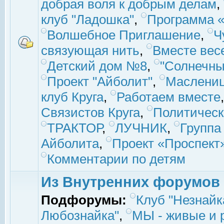
добрая воля к добрым делам
,
клуб "Ладошка"
,
Программа «
Волшебное Приглашение
,
Ч
связующая нить
,
Вместе вес
Детский дом №8
,
"Солнечны
Проект "Айболит"
,
Маслени
клуб Круга
,
Работаем вместе
Связистов Круга
,
Политическ
ТРАКТОР
,
ЛУЧНИК
,
Группа
Айболита
,
Проект «Проспект
Комментарии по детям
Из Внутренних форумов
Подфорумы:
Клуб "Незнайк
Любознайка"
,
МЫ - живые и р