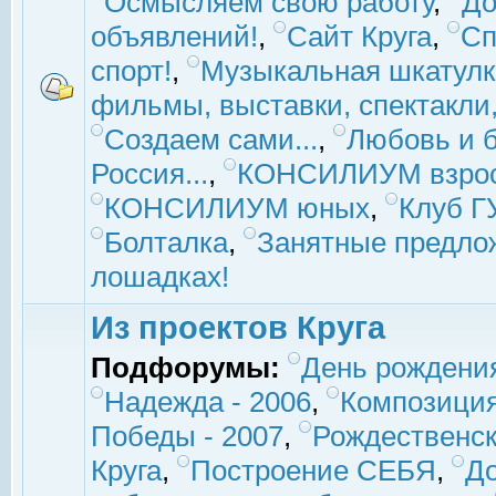
Осмысляем свою работу
,
До
объявлений!
,
Сайт Круга
,
Сп
спорт!
,
Музыкальная шкатулк
фильмы, выставки, спектакли, 
Создаем сами...
,
Любовь и б
Россия...
,
КОНСИЛИУМ взро
КОНСИЛИУМ юных
,
Клуб 
Болталка
,
Занятные предло
лошадках!
Из проектов Круга
Подфорумы:
День рождени
Надежда - 2006
,
Композиция
Победы - 2007
,
Рождественск
Круга
,
Построение СЕБЯ
,
До