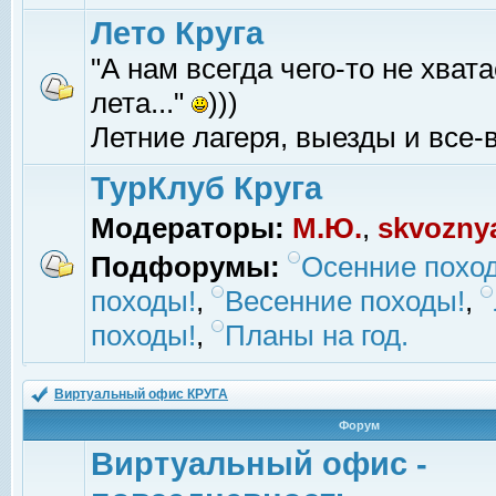
Лето Круга
"А нам всегда чего-то не хвата
лета..."
)))
Летние лагеря, выезды и все-в
ТурКлуб Круга
Модераторы:
М.Ю.
,
skvozny
Подфорумы:
Осенние похо
походы!
,
Весенние походы!
,
походы!
,
Планы на год.
Виртуальный офис КРУГА
Форум
Виртуальный офис -