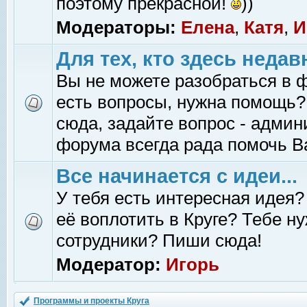
поэтому прекрасной!
))
Модераторы:
Елена
,
Катя
,
И
Для тех, кто здесь недав
Вы не можете разобраться в 
есть вопросы, нужна помощь?
сюда, задайте вопрос - адми
форума всегда рада помочь В
Все начинается с идеи...
У тебя есть интересная идея?
её воплотить в Круге? Тебе н
сотрудники? Пиши сюда!
Модератор:
Игорь
Программы и проекты Круга