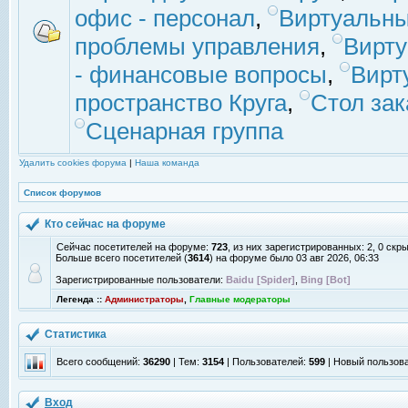
офис - персонал
,
Виртуальны
проблемы управления
,
Вирт
- финансовые вопросы
,
Вирт
пространство Круга
,
Стол зак
Сценарная группа
Удалить cookies форума
|
Наша команда
Список форумов
Кто сейчас на форуме
Сейчас посетителей на форуме:
723
, из них зарегистрированных: 2, 0 скр
Больше всего посетителей (
3614
) на форуме было 03 авг 2026, 06:33
Зарегистрированные пользователи:
Baidu [Spider]
,
Bing [Bot]
Легенда ::
Администраторы
,
Главные модераторы
Статистика
Всего сообщений:
36290
| Тем:
3154
| Пользователей:
599
| Новый пользов
Вход