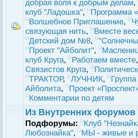
добрая воля к добрым делам
,
клуб "Ладошка"
,
Программа «
Волшебное Приглашение
,
Ч
связующая нить
,
Вместе вес
Детский дом №8
,
"Солнечны
Проект "Айболит"
,
Маслени
клуб Круга
,
Работаем вместе
Связистов Круга
,
Политическ
ТРАКТОР
,
ЛУЧНИК
,
Группа
Айболита
,
Проект «Проспект
Комментарии по детям
Из Внутренних форумов
Подфорумы:
Клуб "Незнайк
Любознайка"
,
МЫ - живые и р