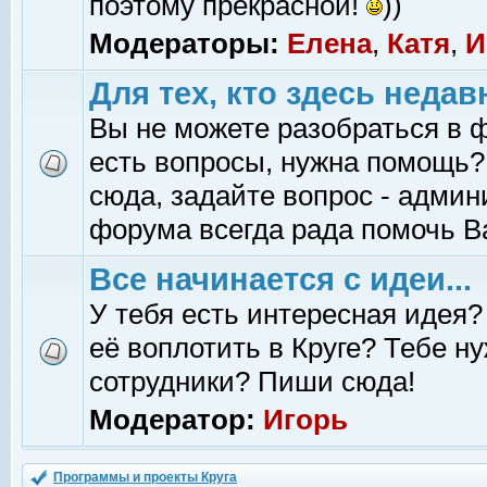
поэтому прекрасной!
))
Модераторы:
Елена
,
Катя
,
И
Для тех, кто здесь недав
Вы не можете разобраться в 
есть вопросы, нужна помощь?
сюда, задайте вопрос - адми
форума всегда рада помочь В
Все начинается с идеи...
У тебя есть интересная идея?
её воплотить в Круге? Тебе н
сотрудники? Пиши сюда!
Модератор:
Игорь
Программы и проекты Круга