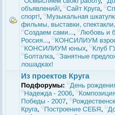
Осмысляем свою работу
,
До
объявлений!
,
Сайт Круга
,
Сп
спорт!
,
Музыкальная шкатулк
фильмы, выставки, спектакли, 
Создаем сами...
,
Любовь и б
Россия...
,
КОНСИЛИУМ взро
КОНСИЛИУМ юных
,
Клуб 
Болталка
,
Занятные предло
лошадках!
Из проектов Круга
Подфорумы:
День рождени
Надежда - 2006
,
Композиция
Победы - 2007
,
Рождественск
Круга
,
Построение СЕБЯ
,
До