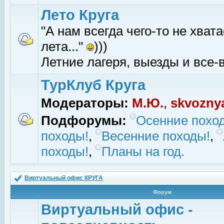
Лето Круга
"А нам всегда чего-то не хвата
лета..."
)))
Летние лагеря, выезды и все-в
ТурКлуб Круга
Модераторы:
М.Ю.
,
skvozny
Подфорумы:
Осенние похо
походы!
,
Весенние походы!
,
походы!
,
Планы на год.
Виртуальный офис КРУГА
Форум
Виртуальный офис -