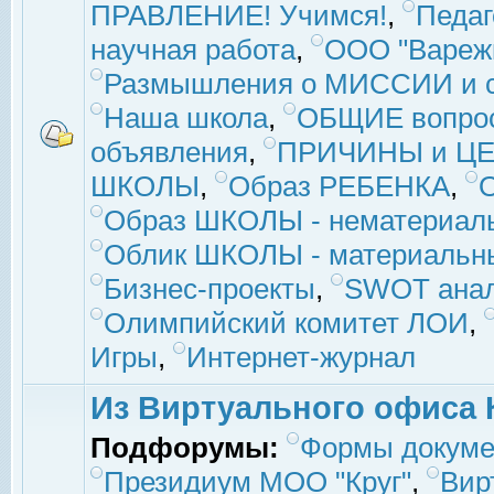
ПРАВЛЕНИЕ! Учимся!
,
Педаг
научная работа
,
ООО "Вареж
Размышления о МИССИИ и с
Наша школа
,
ОБЩИЕ вопро
объявления
,
ПРИЧИНЫ и ЦЕ
ШКОЛЫ
,
Образ РЕБЕНКА
,
Образ ШКОЛЫ - нематериаль
Облик ШКОЛЫ - материальны
Бизнес-проекты
,
SWOT ана
Олимпийский комитет ЛОИ
,
Игры
,
Интернет-журнал
Из Виртуального офиса 
Подфорумы:
Формы докуме
Президиум МОО "Круг"
,
Вир