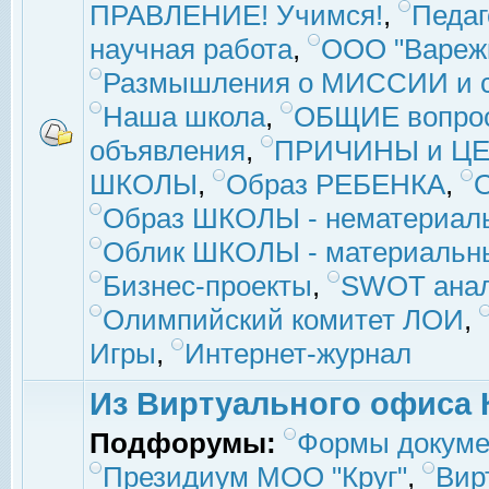
ПРАВЛЕНИЕ! Учимся!
,
Педаг
научная работа
,
ООО "Вареж
Размышления о МИССИИ и с
Наша школа
,
ОБЩИЕ вопро
объявления
,
ПРИЧИНЫ и ЦЕ
ШКОЛЫ
,
Образ РЕБЕНКА
,
Образ ШКОЛЫ - нематериаль
Облик ШКОЛЫ - материальны
Бизнес-проекты
,
SWOT ана
Олимпийский комитет ЛОИ
,
Игры
,
Интернет-журнал
Из Виртуального офиса 
Подфорумы:
Формы докуме
Президиум МОО "Круг"
,
Вир