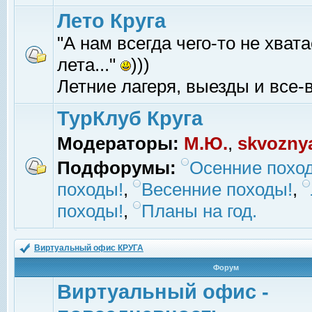
Лето Круга
"А нам всегда чего-то не хвата
лета..."
)))
Летние лагеря, выезды и все-в
ТурКлуб Круга
Модераторы:
М.Ю.
,
skvozny
Подфорумы:
Осенние похо
походы!
,
Весенние походы!
,
походы!
,
Планы на год.
Виртуальный офис КРУГА
Форум
Виртуальный офис -