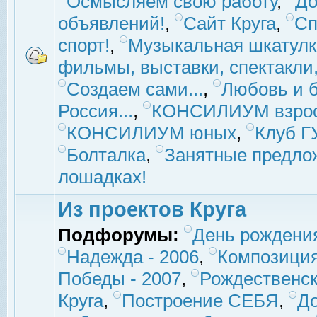
Осмысляем свою работу
,
До
объявлений!
,
Сайт Круга
,
Сп
спорт!
,
Музыкальная шкатулк
фильмы, выставки, спектакли, 
Создаем сами...
,
Любовь и б
Россия...
,
КОНСИЛИУМ взро
КОНСИЛИУМ юных
,
Клуб 
Болталка
,
Занятные предло
лошадках!
Из проектов Круга
Подфорумы:
День рождени
Надежда - 2006
,
Композиция
Победы - 2007
,
Рождественск
Круга
,
Построение СЕБЯ
,
До