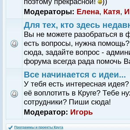
поэтому прекрасной!
))
Модераторы:
Елена
,
Катя
,
И
Для тех, кто здесь недав
Вы не можете разобраться в 
есть вопросы, нужна помощь?
сюда, задайте вопрос - адми
форума всегда рада помочь В
Все начинается с идеи...
У тебя есть интересная идея?
её воплотить в Круге? Тебе н
сотрудники? Пиши сюда!
Модератор:
Игорь
Программы и проекты Круга