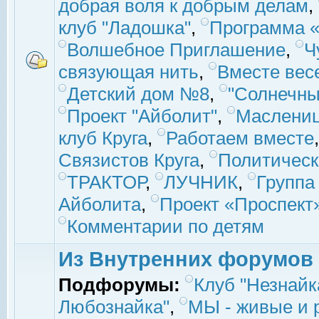
добрая воля к добрым делам
,
клуб "Ладошка"
,
Программа «
Волшебное Приглашение
,
Ч
связующая нить
,
Вместе вес
Детский дом №8
,
"Солнечны
Проект "Айболит"
,
Маслени
клуб Круга
,
Работаем вместе
Связистов Круга
,
Политическ
ТРАКТОР
,
ЛУЧНИК
,
Группа
Айболита
,
Проект «Проспект
Комментарии по детям
Из Внутренних форумов
Подфорумы:
Клуб "Незнайк
Любознайка"
,
МЫ - живые и р