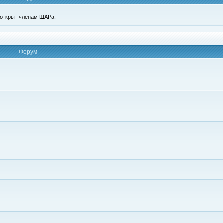
п открыт членам ШАРа.
Форум