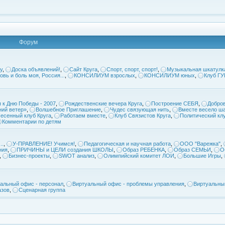
Форум
у
,
Доска объявлений!
,
Сайт Круга
,
Спорт, спорт, спорт!
,
Музыкальная шкатулк
овь и боль моя, Россия...
,
КОНСИЛИУМ взрослых
,
КОНСИЛИУМ юных
,
Клуб Г
 к Дню Победы - 2007
,
Рождественские вечера Круга
,
Построение СЕБЯ
,
Добров
ий ветер»
,
Волшебное Приглашение
,
Чудес связующая нить
,
Вместе весело ша
есенный клуб Круга
,
Работаем вместе
,
Клуб Связистов Круга
,
Политический кл
Комментарии по детям
..
,
У-ПРАВЛЕНИЕ! Учимся!
,
Педагогическая и научная работа
,
ООО "Варежка"
,
ния
,
ПРИЧИНЫ и ЦЕЛИ создания ШКОЛЫ
,
Образ РЕБЕНКА
,
Образ СЕМЬИ
,
О
,
Бизнес-проекты
,
SWOT анализ
,
Олимпийский комитет ЛОИ
,
Большие Игры
,
альный офис - персонал
,
Виртуальный офис - проблемы управления
,
Виртуальны
азов
,
Сценарная группа