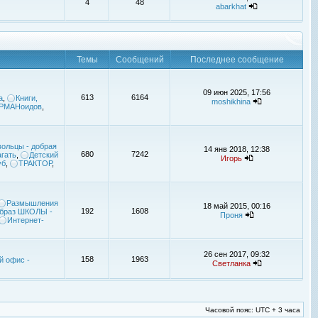
4
48
abarkhat
Темы
Сообщений
Последнее сообщение
09 июн 2025, 17:56
613
6164
а
,
Книги,
moshikhina
УРМАНоидов
,
ольцы - добрая
14 янв 2018, 12:38
680
7242
гать
,
Детский
Игорь
уб
,
ТРАКТОР
,
Размышления
18 май 2015, 00:16
192
1608
браз ШКОЛЫ -
Проня
Интернет-
26 сен 2017, 09:32
158
1963
й офис -
Светланка
Часовой пояс: UTC + 3 часа