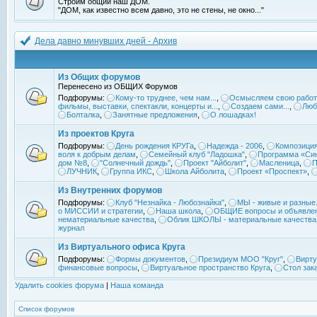
Строим общий наш ДОМ.
"ДОМ, как известно всем давно, это не стены, не окно..."
Дела давно минувших дней - Архив
Из Общих форумов
Перенесено из ОБЩИХ Форумов
Подфорумы:
Кому-то труднее, чем нам...
,
Осмысляем свою работ
фильмы, выставки, спектакли, концерты и...
,
Создаем сами...
,
Люб
Болталка
,
Занятные предложения
,
О лошадках!
Из проектов Круга
Подфорумы:
День рождения КРУГа
,
Надежда - 2006
,
Композиция
воля к добрым делам
,
Семейный клуб "Ладошка"
,
Программа «Син
дом №8
,
"Солнечный дождь"
,
Проект "Айболит"
,
Масленица
,
П
ЛУЧНИК
,
Группа ИКС
,
Школа Айболита
,
Проект «Проспект»
,
Из Внутренних форумов
Подфорумы:
Клуб "Незнайка - Любознайка"
,
МЫ - живые и разные.
о МИССИИ и стратегии
,
Наша школа
,
ОБЩИЕ вопросы и объявле
нематериальные качества
,
Облик ШКОЛЫ - материальные качества
журнал
Из Виртуального офиса Круга
Подфорумы:
Формы документов
,
Президиум МОО "Круг"
,
Вирту
финансовые вопросы
,
Виртуальное пространство Круга
,
Стол зак
Удалить cookies форума
|
Наша команда
Список форумов