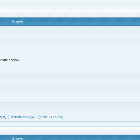
Форум
ские сборы...
ды!
,
Летние походы!
,
Планы на год.
Форум