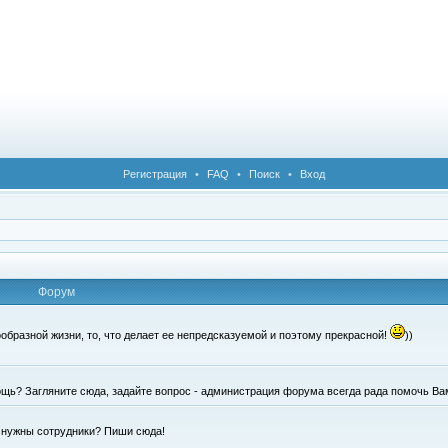
Регистрация
•
FAQ
•
Поиск
•
Вход
Форум
образной жизни, то, что делает ее непредсказуемой и поэтому прекрасной!
))
щь? Загляните сюда, задайте вопрос - администрация форума всегда рада помочь Ва
е нужны сотрудники? Пиши сюда!