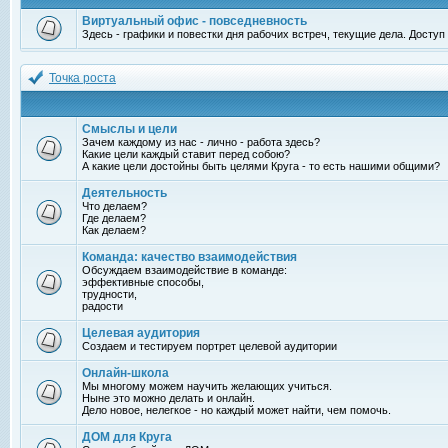
Виртуальный офис - повседневность
Здесь - графики и повестки дня рабочих встреч, текущие дела. Досту
Точка роста
Смыслы и цели
Зачем каждому из нас - лично - работа здесь?
Какие цели каждый ставит перед собою?
А какие цели достойны быть целями Круга - то есть нашими общими?
Деятельность
Что делаем?
Где делаем?
Как делаем?
Команда: качество взаимодействия
Обсуждаем взаимодействие в команде:
эффективные способы,
трудности,
радости
Целевая аудитория
Создаем и тестируем портрет целевой аудитории
Онлайн-школа
Мы многому можем научить желающих учиться.
Ныне это можно делать и онлайн.
Дело новое, нелегкое - но каждый может найти, чем помочь.
ДОМ для Круга