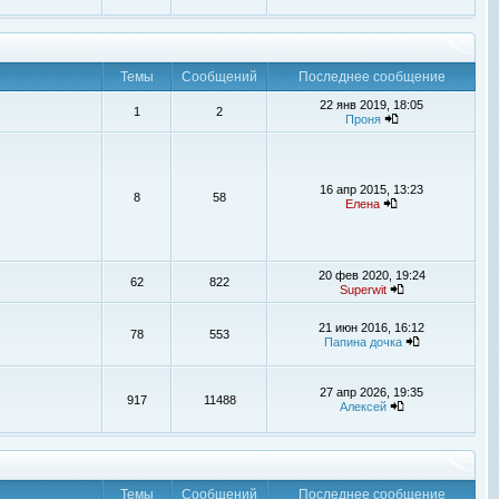
Темы
Сообщений
Последнее сообщение
22 янв 2019, 18:05
1
2
Проня
16 апр 2015, 13:23
8
58
Елена
20 фев 2020, 19:24
62
822
Superwit
21 июн 2016, 16:12
78
553
Папина дочка
27 апр 2026, 19:35
917
11488
Алексей
Темы
Сообщений
Последнее сообщение