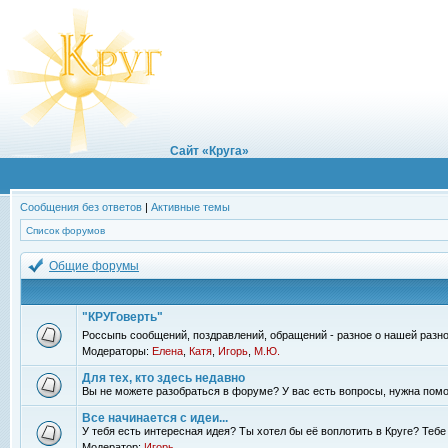
Сайт «Круга»
Сообщения без ответов
|
Активные темы
Список форумов
Общие форумы
"КРУГоверть"
Россыпь сообщений, поздравлений, обращений - разное о нашей разно
Модераторы:
Елена
,
Катя
,
Игорь
,
М.Ю.
Для тех, кто здесь недавно
Вы не можете разобраться в форуме? У вас есть вопросы, нужна помо
Все начинается с идеи...
У тебя есть интересная идея? Ты хотел бы её воплотить в Круге? Теб
Модератор:
Игорь