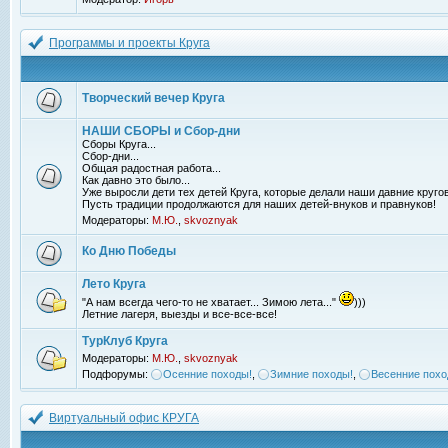
Программы и проекты Круга
Творческий вечер Круга
НАШИ СБОРЫ и Сбор-дни
Сборы Круга...
Сбор-дни...
Общая радостная работа...
Как давно это было...
Уже выросли дети тех детей Круга, которые делали наши давние кругов
Пусть традиции продолжаются для наших детей-внуков и правнуков!
Модераторы:
М.Ю.
,
skvoznyak
Ко Дню Победы
Лето Круга
"А нам всегда чего-то не хватает... Зимою лета..."
)))
Летние лагеря, выезды и все-все-все!
ТурКлуб Круга
Модераторы:
М.Ю.
,
skvoznyak
Подфорумы:
Осенние походы!
,
Зимние походы!
,
Весенние похо
Виртуальный офис КРУГА