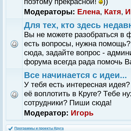
поэтому прекрасной!
))
Модераторы:
Елена
,
Катя
,
И
Для тех, кто здесь недав
Вы не можете разобраться в 
есть вопросы, нужна помощь?
сюда, задайте вопрос - адми
форума всегда рада помочь В
Все начинается с идеи...
У тебя есть интересная идея?
её воплотить в Круге? Тебе н
сотрудники? Пиши сюда!
Модератор:
Игорь
Программы и проекты Круга