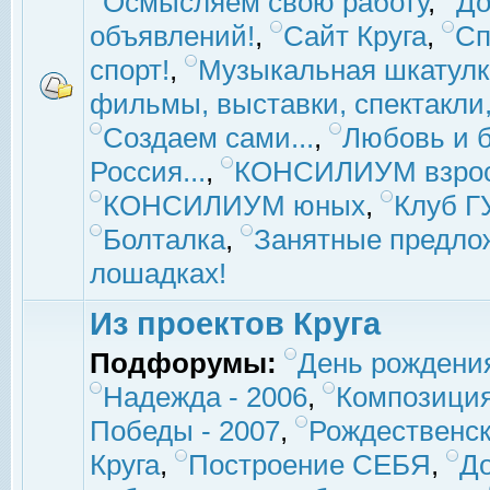
Осмысляем свою работу
,
До
объявлений!
,
Сайт Круга
,
Сп
спорт!
,
Музыкальная шкатулк
фильмы, выставки, спектакли, 
Создаем сами...
,
Любовь и б
Россия...
,
КОНСИЛИУМ взро
КОНСИЛИУМ юных
,
Клуб 
Болталка
,
Занятные предло
лошадках!
Из проектов Круга
Подфорумы:
День рождени
Надежда - 2006
,
Композиция
Победы - 2007
,
Рождественск
Круга
,
Построение СЕБЯ
,
До