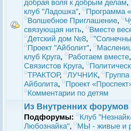
добрая воля к добрым делам
,
клуб "Ладошка"
,
Программа «
Волшебное Приглашение
,
Ч
связующая нить
,
Вместе вес
Детский дом №8
,
"Солнечны
Проект "Айболит"
,
Маслени
клуб Круга
,
Работаем вместе
Связистов Круга
,
Политическ
ТРАКТОР
,
ЛУЧНИК
,
Группа
Айболита
,
Проект «Проспект
Комментарии по детям
Из Внутренних форумов
Подфорумы:
Клуб "Незнайк
Любознайка"
,
МЫ - живые и р