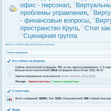
офис - персонал
,
Виртуальны
проблемы управления
,
Вирт
- финансовые вопросы
,
Вирт
пространство Круга
,
Стол зак
Сценарная группа
Удалить cookies форума
|
Наша команда
Список форумов
Кто сейчас на форуме
Сейчас посетителей на форуме:
721
, из них зарегистрированных: 2, 0 скр
Больше всего посетителей (
3614
) на форуме было 03 авг 2026, 06:33
Зарегистрированные пользователи:
Baidu [Spider]
,
Bing [Bot]
Легенда ::
Администраторы
,
Главные модераторы
Статистика
Всего сообщений:
36290
| Тем:
3154
| Пользователей:
599
| Новый пользов
Вход