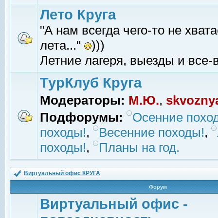
Лето Круга
"А нам всегда чего-то не хвата
лета..."
)))
Летние лагеря, выезды и все-в
ТурКлуб Круга
Модераторы:
М.Ю.
,
skvozny
Подфорумы:
Осенние похо
походы!
,
Весенние походы!
,
походы!
,
Планы на год.
Виртуальный офис КРУГА
Форум
Виртуальный офис -