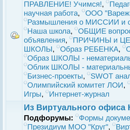
ПРАВЛЕНИЕ! Учимся!
,
Педаг
научная работа
,
ООО "Вареж
Размышления о МИССИИ и с
Наша школа
,
ОБЩИЕ вопро
объявления
,
ПРИЧИНЫ и ЦЕ
ШКОЛЫ
,
Образ РЕБЕНКА
,
Образ ШКОЛЫ - нематериаль
Облик ШКОЛЫ - материальны
Бизнес-проекты
,
SWOT ана
Олимпийский комитет ЛОИ
,
Игры
,
Интернет-журнал
Из Виртуального офиса 
Подфорумы:
Формы докуме
Президиум МОО "Круг"
,
Вир