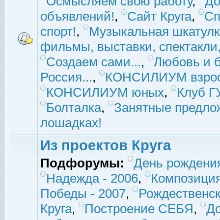
Осмысляем свою работу
,
До
объявлений!
,
Сайт Круга
,
Сп
спорт!
,
Музыкальная шкатулк
фильмы, выставки, спектакли, 
Создаем сами...
,
Любовь и б
Россия...
,
КОНСИЛИУМ взро
КОНСИЛИУМ юных
,
Клуб 
Болталка
,
Занятные предло
лошадках!
Из проектов Круга
Подфорумы:
День рождени
Надежда - 2006
,
Композиция
Победы - 2007
,
Рождественск
Круга
,
Построение СЕБЯ
,
До