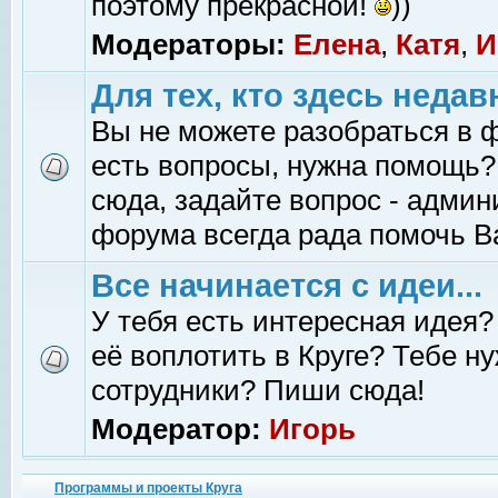
поэтому прекрасной!
))
Модераторы:
Елена
,
Катя
,
И
Для тех, кто здесь недав
Вы не можете разобраться в 
есть вопросы, нужна помощь?
сюда, задайте вопрос - адми
форума всегда рада помочь В
Все начинается с идеи...
У тебя есть интересная идея?
её воплотить в Круге? Тебе н
сотрудники? Пиши сюда!
Модератор:
Игорь
Программы и проекты Круга