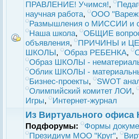
ПРАВЛЕНИЕ! Учимся!
,
Педаг
научная работа
,
ООО "Вареж
Размышления о МИССИИ и с
Наша школа
,
ОБЩИЕ вопро
объявления
,
ПРИЧИНЫ и ЦЕ
ШКОЛЫ
,
Образ РЕБЕНКА
,
Образ ШКОЛЫ - нематериаль
Облик ШКОЛЫ - материальны
Бизнес-проекты
,
SWOT ана
Олимпийский комитет ЛОИ
,
Игры
,
Интернет-журнал
Из Виртуального офиса 
Подфорумы:
Формы докуме
Президиум МОО "Круг"
,
Вир