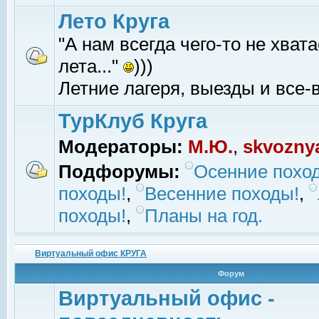
Лето Круга
"А нам всегда чего-то не хвата
лета..."
)))
Летние лагеря, выезды и все-в
ТурКлуб Круга
Модераторы:
М.Ю.
,
skvozny
Подфорумы:
Осенние похо
походы!
,
Весенние походы!
,
походы!
,
Планы на год.
Виртуальный офис КРУГА
Форум
Виртуальный офис -