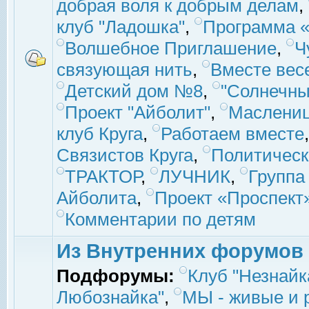
добрая воля к добрым делам
,
клуб "Ладошка"
,
Программа «
Волшебное Приглашение
,
Ч
связующая нить
,
Вместе вес
Детский дом №8
,
"Солнечны
Проект "Айболит"
,
Маслени
клуб Круга
,
Работаем вместе
Связистов Круга
,
Политическ
ТРАКТОР
,
ЛУЧНИК
,
Группа
Айболита
,
Проект «Проспект
Комментарии по детям
Из Внутренних форумов
Подфорумы:
Клуб "Незнайк
Любознайка"
,
МЫ - живые и р