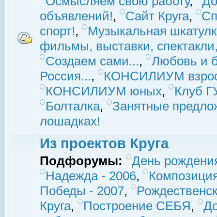
Осмысляем свою работу
,
До
объявлений!
,
Сайт Круга
,
Сп
спорт!
,
Музыкальная шкатулк
фильмы, выставки, спектакли, 
Создаем сами...
,
Любовь и б
Россия...
,
КОНСИЛИУМ взро
КОНСИЛИУМ юных
,
Клуб 
Болталка
,
Занятные предло
лошадках!
Из проектов Круга
Подфорумы:
День рождени
Надежда - 2006
,
Композиция
Победы - 2007
,
Рождественск
Круга
,
Построение СЕБЯ
,
До