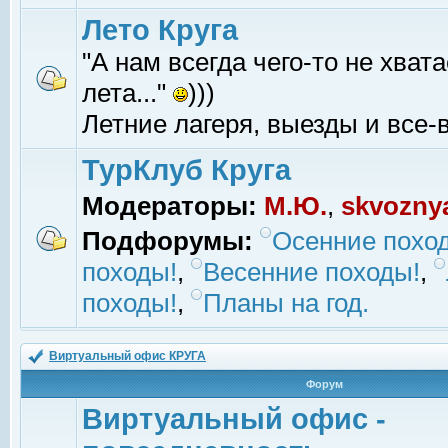
Лето Круга
"А нам всегда чего-то не хвата
лета..."
)))
Летние лагеря, выезды и все-в
ТурКлуб Круга
Модераторы:
М.Ю.
,
skvozny
Подфорумы:
Осенние похо
походы!
,
Весенние походы!
,
походы!
,
Планы на год.
Виртуальный офис КРУГА
Форум
Виртуальный офис -