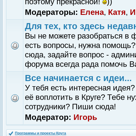
поэтому прекрасной!
))
Модераторы:
Елена
,
Катя
,
И
Для тех, кто здесь недав
Вы не можете разобраться в 
есть вопросы, нужна помощь?
сюда, задайте вопрос - адми
форума всегда рада помочь В
Все начинается с идеи...
У тебя есть интересная идея?
её воплотить в Круге? Тебе н
сотрудники? Пиши сюда!
Модератор:
Игорь
Программы и проекты Круга