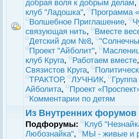
добрая воля к добрым делам
,
клуб "Ладошка"
,
Программа «
Волшебное Приглашение
,
Ч
связующая нить
,
Вместе вес
Детский дом №8
,
"Солнечны
Проект "Айболит"
,
Маслени
клуб Круга
,
Работаем вместе
Связистов Круга
,
Политическ
ТРАКТОР
,
ЛУЧНИК
,
Группа
Айболита
,
Проект «Проспект
Комментарии по детям
Из Внутренних форумов
Подфорумы:
Клуб "Незнайк
Любознайка"
,
МЫ - живые и р