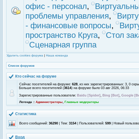
офис - персонал
,
Виртуальны
проблемы управления
,
Вирт
- финансовые вопросы
,
Вирт
пространство Круга
,
Стол зак
Сценарная группа
Удалить cookies форума
|
Наша команда
Список форумов
Кто сейчас на форуме
Сейчас посетителей на форуме:
628
, из них зарегистрированных: 3, 0 скр
Больше всего посетителей (
3614
) на форуме было 03 авг 2026, 06:33
Зарегистрированные пользователи:
Baidu [Spider]
,
Bing [Bot]
,
Google [B
Легенда ::
Администраторы
,
Главные модераторы
Статистика
Всего сообщений:
36290
| Тем:
3154
| Пользователей:
599
| Новый пользов
Вход