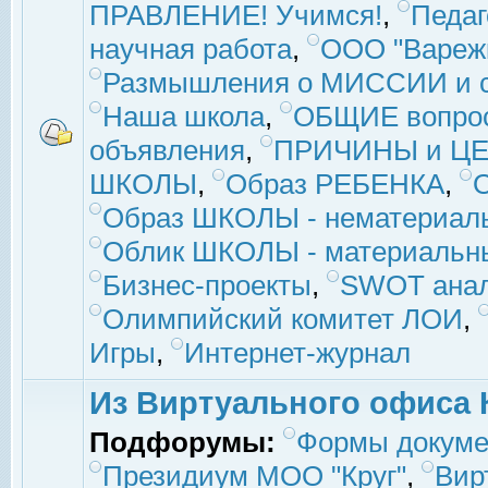
ПРАВЛЕНИЕ! Учимся!
,
Педаг
научная работа
,
ООО "Вареж
Размышления о МИССИИ и с
Наша школа
,
ОБЩИЕ вопро
объявления
,
ПРИЧИНЫ и ЦЕ
ШКОЛЫ
,
Образ РЕБЕНКА
,
Образ ШКОЛЫ - нематериаль
Облик ШКОЛЫ - материальны
Бизнес-проекты
,
SWOT ана
Олимпийский комитет ЛОИ
,
Игры
,
Интернет-журнал
Из Виртуального офиса 
Подфорумы:
Формы докуме
Президиум МОО "Круг"
,
Вир