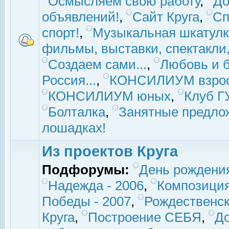
Осмысляем свою работу
,
До
объявлений!
,
Сайт Круга
,
Сп
спорт!
,
Музыкальная шкатулк
фильмы, выставки, спектакли, 
Создаем сами...
,
Любовь и б
Россия...
,
КОНСИЛИУМ взро
КОНСИЛИУМ юных
,
Клуб 
Болталка
,
Занятные предло
лошадках!
Из проектов Круга
Подфорумы:
День рождени
Надежда - 2006
,
Композиция
Победы - 2007
,
Рождественск
Круга
,
Построение СЕБЯ
,
До