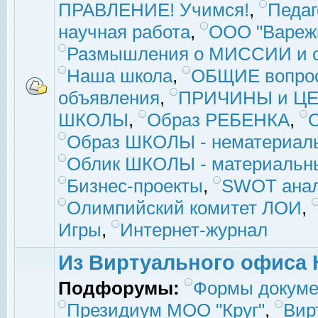
ПРАВЛЕНИЕ! Учимся!
,
Педаг
научная работа
,
ООО "Вареж
Размышления о МИССИИ и с
Наша школа
,
ОБЩИЕ вопро
объявления
,
ПРИЧИНЫ и ЦЕ
ШКОЛЫ
,
Образ РЕБЕНКА
,
Образ ШКОЛЫ - нематериаль
Облик ШКОЛЫ - материальны
Бизнес-проекты
,
SWOT ана
Олимпийский комитет ЛОИ
,
Игры
,
Интернет-журнал
Из Виртуального офиса 
Подфорумы:
Формы докуме
Президиум МОО "Круг"
,
Вир