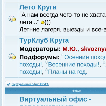
Лето Круга
"А нам всегда чего-то не хвата
лета..."
)))
Летние лагеря, выезды и все-в
ТурКлуб Круга
Модераторы:
М.Ю.
,
skvozny
Подфорумы:
Осенние похо
походы!
,
Весенние походы!
,
походы!
,
Планы на год.
Виртуальный офис КРУГА
Форум
Виртуальный офис -