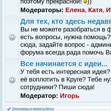
поэтому прекрасной!
))
Модераторы:
Елена
,
Катя
,
И
Для тех, кто здесь недав
Вы не можете разобраться в 
есть вопросы, нужна помощь?
сюда, задайте вопрос - адми
форума всегда рада помочь В
Все начинается с идеи...
У тебя есть интересная идея?
её воплотить в Круге? Тебе н
сотрудники? Пиши сюда!
Модератор:
Игорь
Программы и проекты Круга