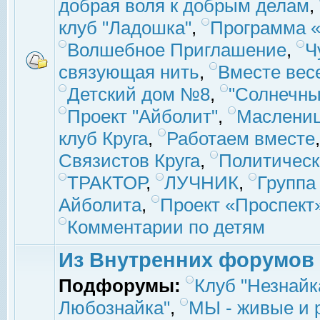
добрая воля к добрым делам
,
клуб "Ладошка"
,
Программа «
Волшебное Приглашение
,
Ч
связующая нить
,
Вместе вес
Детский дом №8
,
"Солнечны
Проект "Айболит"
,
Маслени
клуб Круга
,
Работаем вместе
Связистов Круга
,
Политическ
ТРАКТОР
,
ЛУЧНИК
,
Группа
Айболита
,
Проект «Проспект
Комментарии по детям
Из Внутренних форумов
Подфорумы:
Клуб "Незнайк
Любознайка"
,
МЫ - живые и р