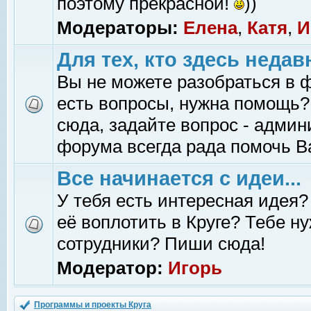
поэтому прекрасной!
))
Модераторы:
Елена
,
Катя
,
И
Для тех, кто здесь недав
Вы не можете разобраться в 
есть вопросы, нужна помощь?
сюда, задайте вопрос - адми
форума всегда рада помочь В
Все начинается с идеи...
У тебя есть интересная идея?
её воплотить в Круге? Тебе н
сотрудники? Пиши сюда!
Модератор:
Игорь
Программы и проекты Круга