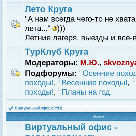
Лето Круга
"А нам всегда чего-то не хвата
лета..."
)))
Летние лагеря, выезды и все-в
ТурКлуб Круга
Модераторы:
М.Ю.
,
skvozny
Подфорумы:
Осенние похо
походы!
,
Весенние походы!
,
походы!
,
Планы на год.
Виртуальный офис КРУГА
Форум
Виртуальный офис -