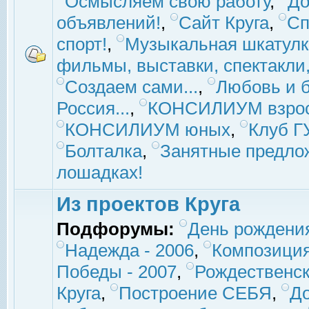
Осмысляем свою работу
,
До
объявлений!
,
Сайт Круга
,
Сп
спорт!
,
Музыкальная шкатулк
фильмы, выставки, спектакли, 
Создаем сами...
,
Любовь и б
Россия...
,
КОНСИЛИУМ взро
КОНСИЛИУМ юных
,
Клуб 
Болталка
,
Занятные предло
лошадках!
Из проектов Круга
Подфорумы:
День рождени
Надежда - 2006
,
Композиция
Победы - 2007
,
Рождественск
Круга
,
Построение СЕБЯ
,
До