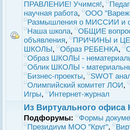
ПРАВЛЕНИЕ! Учимся!
,
Педаг
научная работа
,
ООО "Вареж
Размышления о МИССИИ и с
Наша школа
,
ОБЩИЕ вопро
объявления
,
ПРИЧИНЫ и ЦЕ
ШКОЛЫ
,
Образ РЕБЕНКА
,
Образ ШКОЛЫ - нематериаль
Облик ШКОЛЫ - материальны
Бизнес-проекты
,
SWOT ана
Олимпийский комитет ЛОИ
,
Игры
,
Интернет-журнал
Из Виртуального офиса 
Подфорумы:
Формы докуме
Президиум МОО "Круг"
,
Вир