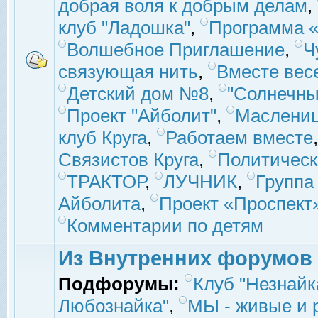
добрая воля к добрым делам
,
клуб "Ладошка"
,
Программа «
Волшебное Приглашение
,
Ч
связующая нить
,
Вместе вес
Детский дом №8
,
"Солнечны
Проект "Айболит"
,
Маслени
клуб Круга
,
Работаем вместе
Связистов Круга
,
Политическ
ТРАКТОР
,
ЛУЧНИК
,
Группа
Айболита
,
Проект «Проспект
Комментарии по детям
Из Внутренних форумов
Подфорумы:
Клуб "Незнайк
Любознайка"
,
МЫ - живые и р