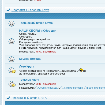
Программы и проекты Круга
Творческий вечер Круга
НАШИ СБОРЫ и Сбор-дни
Сборы Круга...
Сбор-дни...
Общая радостная работа...
Как давно это было...
Уже выросли дети тех детей Круга, которые делали наши давние кругов
Пусть традиции продолжаются для наших детей-внуков и правнуков!
Модераторы:
М.Ю.
,
skvoznyak
Ко Дню Победы
Лето Круга
"А нам всегда чего-то не хватает... Зимою лета..."
)))
Летние лагеря, выезды и все-все-все!
ТурКлуб Круга
Модераторы:
М.Ю.
,
skvoznyak
Подфорумы:
Осенние походы!
,
Зимние походы!
,
Весенние похо
Виртуальный офис КРУГА