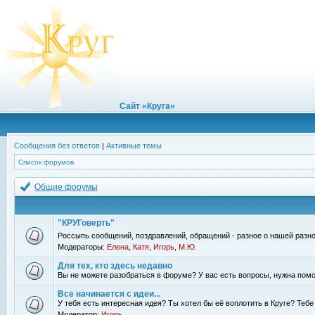
Сайт «Круга»
Сообщения без ответов
|
Активные темы
Список форумов
Общие форумы
"КРУГоверть"
Россыпь сообщений, поздравлений, обращений - разное о нашей разно
Модераторы:
Елена
,
Катя
,
Игорь
,
М.Ю.
Для тех, кто здесь недавно
Вы не можете разобраться в форуме? У вас есть вопросы, нужна помо
Все начинается с идеи...
У тебя есть интересная идея? Ты хотел бы её воплотить в Круге? Теб
Модератор:
Игорь