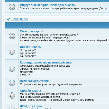
Виртуальный офис - повседневность
Здесь - графики и повестки дня рабочих встреч, текущие дела. Досту
Точка роста
Смыслы и цели
Зачем каждому из нас - лично - работа здесь?
Какие цели каждый ставит перед собою?
А какие цели достойны быть целями Круга - то есть нашими общими?
Деятельность
Что делаем?
Где делаем?
Как делаем?
Команда: качество взаимодействия
Обсуждаем взаимодействие в команде:
эффективные способы,
трудности,
радости
Целевая аудитория
Создаем и тестируем портрет целевой аудитории
Онлайн-школа
Мы многому можем научить желающих учиться.
Ныне это можно делать и онлайн.
Дело новое, нелегкое - но каждый может найти, чем помочь.
ДОМ для Круга