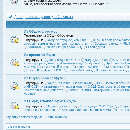
Строим общий наш ДОМ.
"ДОМ, как известно всем давно, это не стены, не окно..."
Дела давно минувших дней - Архив
Из Общих форумов
Перенесено из ОБЩИХ Форумов
Подфорумы:
Кому-то труднее, чем нам...
,
Осмысляем свою работ
фильмы, выставки, спектакли, концерты и...
,
Создаем сами...
,
Люб
Болталка
,
Занятные предложения
,
О лошадках!
Из проектов Круга
Подфорумы:
День рождения КРУГа
,
Надежда - 2006
,
Композиция
воля к добрым делам
,
Семейный клуб "Ладошка"
,
Программа «Син
дом №8
,
"Солнечный дождь"
,
Проект "Айболит"
,
Масленица
,
П
ЛУЧНИК
,
Группа ИКС
,
Школа Айболита
,
Проект «Проспект»
,
Из Внутренних форумов
Подфорумы:
Клуб "Незнайка - Любознайка"
,
МЫ - живые и разные.
о МИССИИ и стратегии
,
Наша школа
,
ОБЩИЕ вопросы и объявле
нематериальные качества
,
Облик ШКОЛЫ - материальные качества
журнал
Из Виртуального офиса Круга
Подфорумы:
Формы документов
,
Президиум МОО "Круг"
,
Вирту
финансовые вопросы
,
Виртуальное пространство Круга
,
Стол зак
Удалить cookies форума
|
Наша команда
Список форумов