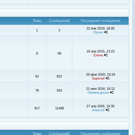
Темы
Сообщений
Последнее сообщение
22 янв 2019, 18:05
1
2
Проня
16 апр 2015, 13:23
8
58
Елена
20 фев 2020, 19:24
62
822
Superwit
21 июн 2016, 16:12
78
553
Папина дочка
27 апр 2026, 19:35
917
11488
Алексей
Темы
Сообщений
Последнее сообщение