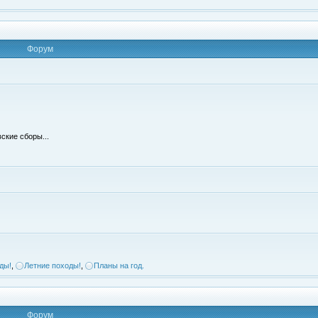
Форум
ские сборы...
ды!
,
Летние походы!
,
Планы на год.
Форум