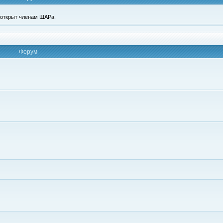
п открыт членам ШАРа.
Форум