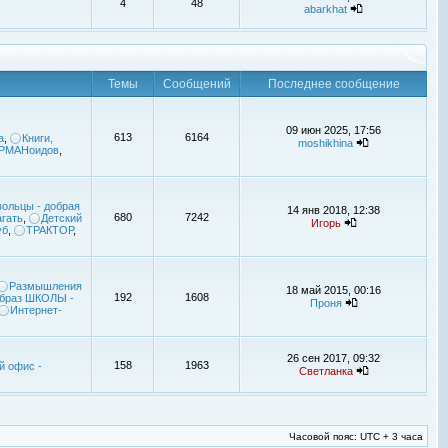
4
48
abarkhat
Темы
Сообщений
Последнее сообщение
09 июн 2025, 17:56
613
6164
а
,
Книги,
moshikhina
УРМАНоидов
,
ольцы - добрая
14 янв 2018, 12:38
680
7242
гать
,
Детский
Игорь
уб
,
ТРАКТОР
,
Размышления
18 май 2015, 00:16
192
1608
браз ШКОЛЫ -
Проня
Интернет-
26 сен 2017, 09:32
158
1963
й офис -
Светланка
Часовой пояс: UTC + 3 часа