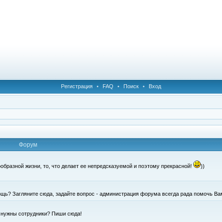
Регистрация
•
FAQ
•
Поиск
•
Вход
Форум
образной жизни, то, что делает ее непредсказуемой и поэтому прекрасной!
))
щь? Загляните сюда, задайте вопрос - администрация форума всегда рада помочь Ва
е нужны сотрудники? Пиши сюда!