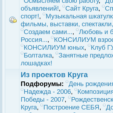
Осмысляем свою работу
,
До
объявлений!
,
Сайт Круга
,
Сп
спорт!
,
Музыкальная шкатулк
фильмы, выставки, спектакли, 
Создаем сами...
,
Любовь и б
Россия...
,
КОНСИЛИУМ взро
КОНСИЛИУМ юных
,
Клуб 
Болталка
,
Занятные предло
лошадках!
Из проектов Круга
Подфорумы:
День рождени
Надежда - 2006
,
Композиция
Победы - 2007
,
Рождественск
Круга
,
Построение СЕБЯ
,
До