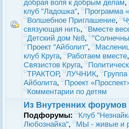
добрая воля к добрым делам
,
клуб "Ладошка"
,
Программа «
Волшебное Приглашение
,
Ч
связующая нить
,
Вместе вес
Детский дом №8
,
"Солнечны
Проект "Айболит"
,
Маслени
клуб Круга
,
Работаем вместе
Связистов Круга
,
Политическ
ТРАКТОР
,
ЛУЧНИК
,
Группа
Айболита
,
Проект «Проспект
Комментарии по детям
Из Внутренних форумов
Подфорумы:
Клуб "Незнайк
Любознайка"
,
МЫ - живые и р