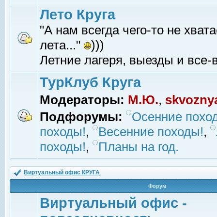
Лето Круга
"А нам всегда чего-то не хвата
лета..."
)))
Летние лагеря, выезды и все-в
ТурКлуб Круга
Модераторы:
М.Ю.
,
skvozny
Подфорумы:
Осенние похо
походы!
,
Весенние походы!
,
походы!
,
Планы на год.
Виртуальный офис КРУГА
Форум
Виртуальный офис -