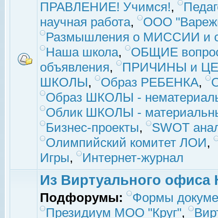
ПРАВЛЕНИЕ! Учимся!
,
Педаг
научная работа
,
ООО "Вареж
Размышления о МИССИИ и с
Наша школа
,
ОБЩИЕ вопро
объявления
,
ПРИЧИНЫ и ЦЕ
ШКОЛЫ
,
Образ РЕБЕНКА
,
Образ ШКОЛЫ - нематериаль
Облик ШКОЛЫ - материальны
Бизнес-проекты
,
SWOT ана
Олимпийский комитет ЛОИ
,
Игры
,
Интернет-журнал
Из Виртуального офиса 
Подфорумы:
Формы докуме
Президиум МОО "Круг"
,
Вир