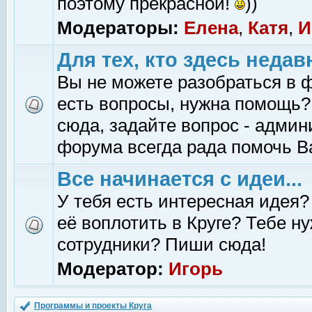
поэтому прекрасной!
))
Модераторы:
Елена
,
Катя
,
И
Для тех, кто здесь недав
Вы не можете разобраться в 
есть вопросы, нужна помощь?
сюда, задайте вопрос - адми
форума всегда рада помочь В
Все начинается с идеи...
У тебя есть интересная идея?
её воплотить в Круге? Тебе н
сотрудники? Пиши сюда!
Модератор:
Игорь
Программы и проекты Круга