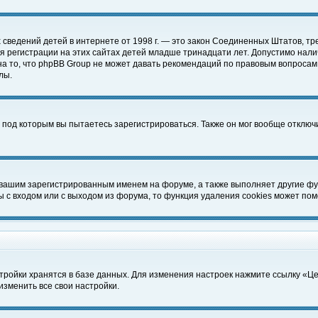
чных сведений детей в интернете от 1998 г. — это закон Соединенных Штатов
 регистрации на этих сайтах детей младше тринадцати лет. Допустимо нали
а то, что phpBB Group не может давать рекомендаций по правовым вопросам
лы.
 под которым вы пытаетесь зарегистрироваться. Также он мог вообще отклю
 вашим зарегистрированным именем на форуме, а также выполняет другие фун
с входом или с выходом из форума, то функция удаления cookies может пом
тройки хранятся в базе данных. Для изменения настроек нажмите ссылку «Ц
изменить все свои настройки.