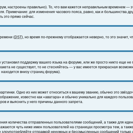
ум, настроены правильно). То, что вам кажется неправильным временем — э
еля. Примечание: для изменения часового пояса, равно, как и большинства д
ь это прямо сейчас.
времени (
DST
), но время по-прежнему отображается неверно, то это значит,
е установил поддержку вашего языка на форуме, или же просто никто еще не 
 пакета не существует, то не стесняйтесь — у вас имеется прекрасная возмож
 находится внизу страниц форума).
артинки. Одно из них может относиться к вашему званию, обычно это звёздоч
зображение, известно как «аватара» и обычно уникально для каждого пользов
ов и выяснить у него причины данного запрета.
ения количества отправленных пользователями сообщений, а также для иде
ажаются чуть ниже имен пользователей на страницах просмотра тем, а такж
не злоупотребляйте отправкой ненужных и бессмысленных сообщений только 