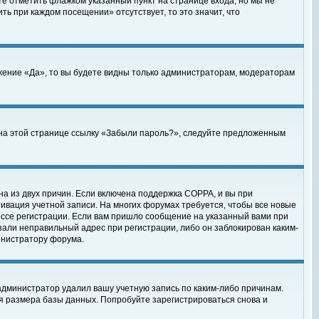
те отметить флажком указанный пункт на странице входа, но мы не
ть при каждом посещении» отсутствует, то это значит, что
жение «Да», то вы будете видны только администраторам, модераторам
е на этой странице ссылку «Забыли пароль?», следуйте предложенным
на из двух причин. Если включена поддержка COPPA, и вы при
ктивация учетной записи. На многих форумах требуется, чтобы все новые
ессе регистрации. Если вам пришло сообщение на указанный вами при
зали неправильный адрес при регистрации, либо он заблокирован каким-
инистратору форума.
администратор удалил вашу учетную запись по каким-либо причинам.
я размера базы данных. Попробуйте зарегистрироваться снова и