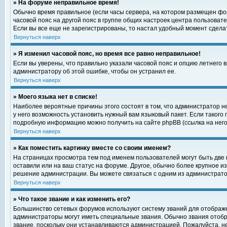
» На форуме неправильное время!
Обычно время правильное (если часы сервера, на котором размещен фор
часовой пояс на другой пояс в группе общих настроек центра пользоват
Если вы все еще не зарегистрированы, то настал удобный момент сделат
Вернуться наверх
» Я изменил часовой пояс, но время все равно неправильное!
Если вы уверены, что правильно указали часовой пояс и опцию летнего 
администратору об этой ошибке, чтобы он устранил ее.
Вернуться наверх
» Моего языка нет в списке!
Наиболее вероятные причины этого состоят в том, что администратор н
у него возможность установить нужный вам языковый пакет. Если такого
подробную информацию можно получить на сайте phpBB (ссылка на него
Вернуться наверх
» Как поместить картинку вместе со своим именем?
На страницах просмотра тем под именем пользователей могут быть две к
оставили или на ваш статус на форуме. Другое, обычно более крупное и
решение администрации. Вы можете связаться с одним из администратор
Вернуться наверх
» Что такое звание и как изменить его?
Большинство сетевых форумов используют систему званий для отображ
администраторы могут иметь специальные звания. Обычно звания отобр
звание, поскольку они устанавливаются администрацией. Пожалуйста, 