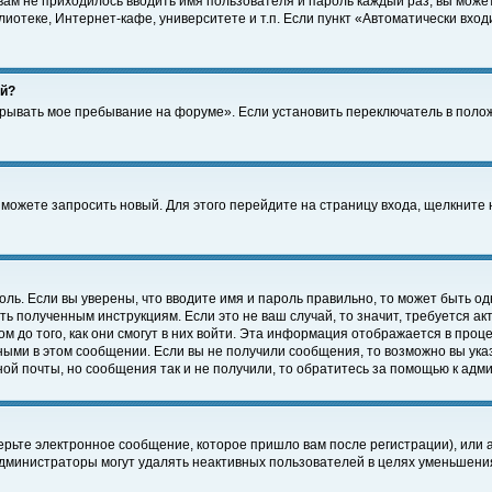
 вам не приходилось вводить имя пользователя и пароль каждый раз, вы може
отеке, Интернет-кафе, университете и т.п. Если пункт «Автоматически входи
ей?
крывать мое пребывание на форуме». Если установить переключатель в поло
а можете запросить новый. Для этого перейдите на страницу входа, щелкнит
оль. Если вы уверены, что вводите имя и пароль правильно, то может быть од
ть полученным инструкциям. Если это не ваш случай, то значит, требуется а
 до того, как они смогут в них войти. Эта информация отображается в проц
ными в этом сообщении. Если вы не получили сообщения, то возможно вы ука
ной почты, но сообщения так и не получили, то обратитесь за помощью к адм
рьте электронное сообщение, которое пришло вам после регистрации), или 
Администраторы могут удалять неактивных пользователей в целях уменьшени