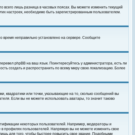
то всего лишь разница в часовых поясах. Вы можете изменить текущий
ругих настроек, необходимо быть зарегистрированным пользователем.
 что время неправильно установлено на сервере. Сообщите
перевел phpBB на ваш язык. Поинтересуйтесь у администратора, есть ли
ность создать и распространить по всему миру свою локализацию. Более
ки, квадратики или точки, указывающие на то, сколько сообщений вы
ателя. Если вы не можете использовать аватары, то значит таково
нтификации некоторых пользователей. Например, модераторы и
е в профилях пользователей. Напрямую вы не можете изменить свое
лишь для того, чтобы быстрее повысить свое звание. Подобными