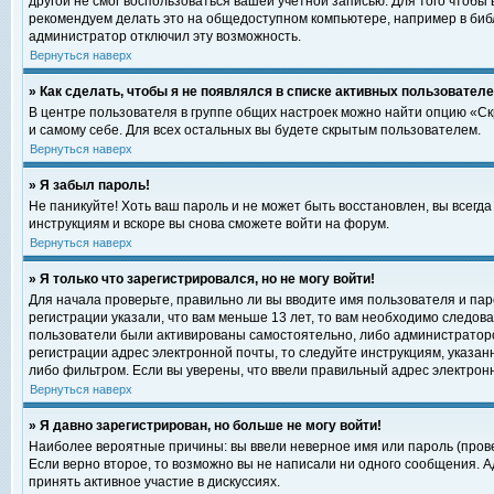
другой не смог воспользоваться вашей учетной записью. Для того чтобы
рекомендуем делать это на общедоступном компьютере, например в библи
администратор отключил эту возможность.
Вернуться наверх
» Как сделать, чтобы я не появлялся в списке активных пользовател
В центре пользователя в группе общих настроек можно найти опцию «С
и самому себе. Для всех остальных вы будете скрытым пользователем.
Вернуться наверх
» Я забыл пароль!
Не паникуйте! Хоть ваш пароль и не может быть восстановлен, вы всегд
инструкциям и вскоре вы снова сможете войти на форум.
Вернуться наверх
» Я только что зарегистрировался, но не могу войти!
Для начала проверьте, правильно ли вы вводите имя пользователя и пар
регистрации указали, что вам меньше 13 лет, то вам необходимо следова
пользователи были активированы самостоятельно, либо администратором
регистрации адрес электронной почты, то следуйте инструкциям, указан
либо фильтром. Если вы уверены, что ввели правильный адрес электрон
Вернуться наверх
» Я давно зарегистрирован, но больше не могу войти!
Наиболее вероятные причины: вы ввели неверное имя или пароль (прове
Если верно второе, то возможно вы не написали ни одного сообщения. 
принять активное участие в дискуссиях.