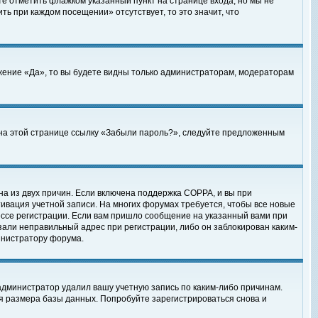
те отметить флажком указанный пункт на странице входа, но мы не
ть при каждом посещении» отсутствует, то это значит, что
жение «Да», то вы будете видны только администраторам, модераторам
е на этой странице ссылку «Забыли пароль?», следуйте предложенным
на из двух причин. Если включена поддержка COPPA, и вы при
ктивация учетной записи. На многих форумах требуется, чтобы все новые
ессе регистрации. Если вам пришло сообщение на указанный вами при
зали неправильный адрес при регистрации, либо он заблокирован каким-
инистратору форума.
администратор удалил вашу учетную запись по каким-либо причинам.
я размера базы данных. Попробуйте зарегистрироваться снова и