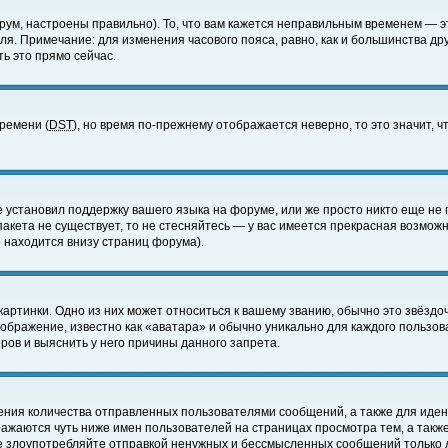
ум, настроены правильно). То, что вам кажется неправильным временем — э
еля. Примечание: для изменения часового пояса, равно, как и большинства д
ь это прямо сейчас.
времени (
DST
), но время по-прежнему отображается неверно, то это значит,
е установил поддержку вашего языка на форуме, или же просто никто еще не 
 пакета не существует, то не стесняйтесь — у вас имеется прекрасная возмож
 находится внизу страниц форума).
артинки. Одно из них может относиться к вашему званию, обычно это звёздоч
зображение, известно как «аватара» и обычно уникально для каждого пользов
ов и выяснить у него причины данного запрета.
ения количества отправленных пользователями сообщений, а также для иде
ажаются чуть ниже имен пользователей на страницах просмотра тем, а такж
не злоупотребляйте отправкой ненужных и бессмысленных сообщений только 