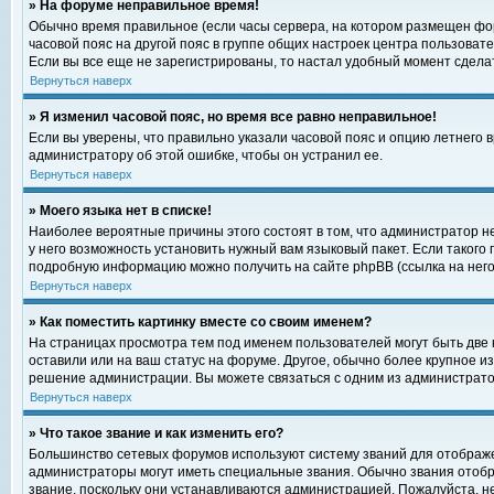
» На форуме неправильное время!
Обычно время правильное (если часы сервера, на котором размещен фор
часовой пояс на другой пояс в группе общих настроек центра пользоват
Если вы все еще не зарегистрированы, то настал удобный момент сделат
Вернуться наверх
» Я изменил часовой пояс, но время все равно неправильное!
Если вы уверены, что правильно указали часовой пояс и опцию летнего 
администратору об этой ошибке, чтобы он устранил ее.
Вернуться наверх
» Моего языка нет в списке!
Наиболее вероятные причины этого состоят в том, что администратор н
у него возможность установить нужный вам языковый пакет. Если такого
подробную информацию можно получить на сайте phpBB (ссылка на него
Вернуться наверх
» Как поместить картинку вместе со своим именем?
На страницах просмотра тем под именем пользователей могут быть две к
оставили или на ваш статус на форуме. Другое, обычно более крупное и
решение администрации. Вы можете связаться с одним из администратор
Вернуться наверх
» Что такое звание и как изменить его?
Большинство сетевых форумов используют систему званий для отображ
администраторы могут иметь специальные звания. Обычно звания отобр
звание, поскольку они устанавливаются администрацией. Пожалуйста, 