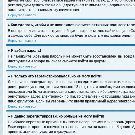
другой не смог воспользоваться вашей учетной записью. Для того чтобы
рекомендуем делать это на общедоступном компьютере, например в библи
администратор отключил эту возможность.
Вернуться наверх
» Как сделать, чтобы я не появлялся в списке активных пользовател
В центре пользователя в группе общих настроек можно найти опцию «С
и самому себе. Для всех остальных вы будете скрытым пользователем.
Вернуться наверх
» Я забыл пароль!
Не паникуйте! Хоть ваш пароль и не может быть восстановлен, вы всегд
инструкциям и вскоре вы снова сможете войти на форум.
Вернуться наверх
» Я только что зарегистрировался, но не могу войти!
Для начала проверьте, правильно ли вы вводите имя пользователя и пар
регистрации указали, что вам меньше 13 лет, то вам необходимо следова
пользователи были активированы самостоятельно, либо администратором
регистрации адрес электронной почты, то следуйте инструкциям, указан
либо фильтром. Если вы уверены, что ввели правильный адрес электрон
Вернуться наверх
» Я давно зарегистрирован, но больше не могу войти!
Наиболее вероятные причины: вы ввели неверное имя или пароль (прове
Если верно второе, то возможно вы не написали ни одного сообщения. 
принять активное участие в дискуссиях.