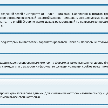
чных сведений детей в интернете от 1998 г. — это закон Соединенных Штатов
 регистрации на этих сайтах детей младше тринадцати лет. Допустимо нали
а то, что phpBB Group не может давать рекомендаций по правовым вопросам
лы.
 под которым вы пытаетесь зарегистрироваться. Также он мог вообще отклю
 вашим зарегистрированным именем на форуме, а также выполняет другие фун
с входом или с выходом из форума, то функция удаления cookies может пом
тройки хранятся в базе данных. Для изменения настроек нажмите ссылку «Ц
изменить все свои настройки.