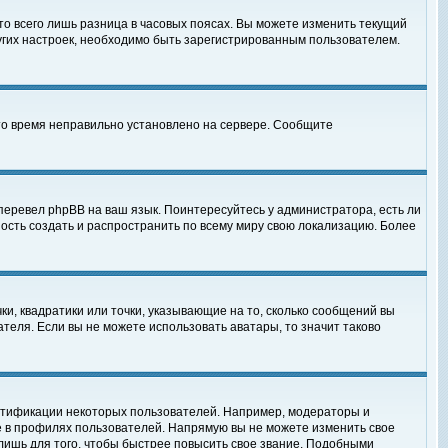
то всего лишь разница в часовых поясах. Вы можете изменить текущий
ругих настроек, необходимо быть зарегистрированным пользователем.
 что время неправильно установлено на сервере. Сообщите
перевел phpBB на ваш язык. Поинтересуйтесь у администратора, есть ли
ность создать и распространить по всему миру свою локализацию. Более
ки, квадратики или точки, указывающие на то, сколько сообщений вы
ателя. Если вы не можете использовать аватары, то значит таково
нтификации некоторых пользователей. Например, модераторы и
е в профилях пользователей. Напрямую вы не можете изменить свое
лишь для того, чтобы быстрее повысить свое звание. Подобными