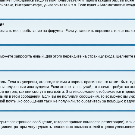
 вам не приходилось вводить имя пользователя и пароль каждый раз, вы може
отеке, Интернет-кафе, университете и т.п. Если пункт «Автоматически входи
ей?
крывать мое пребывание на форуме». Если установить переключатель в поло
а можете запросить новый. Для этого перейдите на страницу входа, щелкнит
оль. Если вы уверены, что вводите имя и пароль правильно, то может быть од
ть полученным инструкциям. Если это не ваш случай, то значит, требуется а
 до того, как они смогут в них войти. Эта информация отображается в проц
ными в этом сообщении. Если вы не получили сообщения, то возможно вы ука
ной почты, но сообщения так и не получили, то обратитесь за помощью к адм
рьте электронное сообщение, которое пришло вам после регистрации), или 
Администраторы могут удалять неактивных пользователей в целях уменьшени