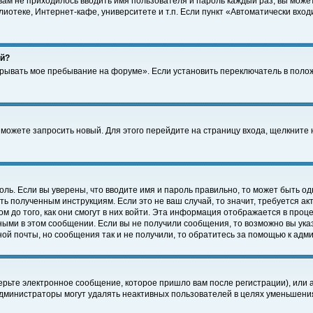
 вам не приходилось вводить имя пользователя и пароль каждый раз, вы може
отеке, Интернет-кафе, университете и т.п. Если пункт «Автоматически входи
ей?
крывать мое пребывание на форуме». Если установить переключатель в поло
а можете запросить новый. Для этого перейдите на страницу входа, щелкнит
оль. Если вы уверены, что вводите имя и пароль правильно, то может быть од
ть полученным инструкциям. Если это не ваш случай, то значит, требуется а
 до того, как они смогут в них войти. Эта информация отображается в проц
ными в этом сообщении. Если вы не получили сообщения, то возможно вы ука
ной почты, но сообщения так и не получили, то обратитесь за помощью к адм
рьте электронное сообщение, которое пришло вам после регистрации), или 
Администраторы могут удалять неактивных пользователей в целях уменьшени