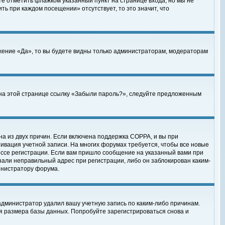
те отметить флажком указанный пункт на странице входа, но мы не
ть при каждом посещении» отсутствует, то это значит, что
жение «Да», то вы будете видны только администраторам, модераторам
е на этой странице ссылку «Забыли пароль?», следуйте предложенным
на из двух причин. Если включена поддержка COPPA, и вы при
ктивация учетной записи. На многих форумах требуется, чтобы все новые
ессе регистрации. Если вам пришло сообщение на указанный вами при
зали неправильный адрес при регистрации, либо он заблокирован каким-
инистратору форума.
администратор удалил вашу учетную запись по каким-либо причинам.
я размера базы данных. Попробуйте зарегистрироваться снова и