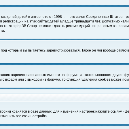
чных сведений детей в интернете от 1998 г. — это закон Соединенных Штатов
 регистрации на этих сайтах детей младше тринадцати лет. Допустимо нали
а то, что phpBB Group не может давать рекомендаций по правовым вопросам
лы.
 под которым вы пытаетесь зарегистрироваться. Также он мог вообще отклю
 вашим зарегистрированным именем на форуме, а также выполняет другие фун
с входом или с выходом из форума, то функция удаления cookies может пом
тройки хранятся в базе данных. Для изменения настроек нажмите ссылку «Ц
изменить все свои настройки.