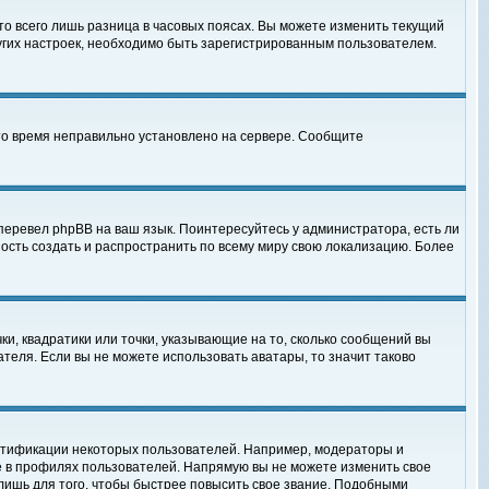
то всего лишь разница в часовых поясах. Вы можете изменить текущий
ругих настроек, необходимо быть зарегистрированным пользователем.
 что время неправильно установлено на сервере. Сообщите
перевел phpBB на ваш язык. Поинтересуйтесь у администратора, есть ли
ность создать и распространить по всему миру свою локализацию. Более
ки, квадратики или точки, указывающие на то, сколько сообщений вы
ателя. Если вы не можете использовать аватары, то значит таково
нтификации некоторых пользователей. Например, модераторы и
е в профилях пользователей. Напрямую вы не можете изменить свое
лишь для того, чтобы быстрее повысить свое звание. Подобными