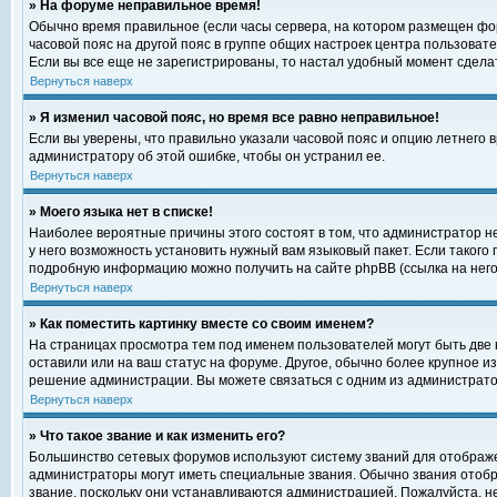
» На форуме неправильное время!
Обычно время правильное (если часы сервера, на котором размещен фор
часовой пояс на другой пояс в группе общих настроек центра пользоват
Если вы все еще не зарегистрированы, то настал удобный момент сделат
Вернуться наверх
» Я изменил часовой пояс, но время все равно неправильное!
Если вы уверены, что правильно указали часовой пояс и опцию летнего 
администратору об этой ошибке, чтобы он устранил ее.
Вернуться наверх
» Моего языка нет в списке!
Наиболее вероятные причины этого состоят в том, что администратор н
у него возможность установить нужный вам языковый пакет. Если такого
подробную информацию можно получить на сайте phpBB (ссылка на него
Вернуться наверх
» Как поместить картинку вместе со своим именем?
На страницах просмотра тем под именем пользователей могут быть две к
оставили или на ваш статус на форуме. Другое, обычно более крупное и
решение администрации. Вы можете связаться с одним из администратор
Вернуться наверх
» Что такое звание и как изменить его?
Большинство сетевых форумов используют систему званий для отображ
администраторы могут иметь специальные звания. Обычно звания отобр
звание, поскольку они устанавливаются администрацией. Пожалуйста, 