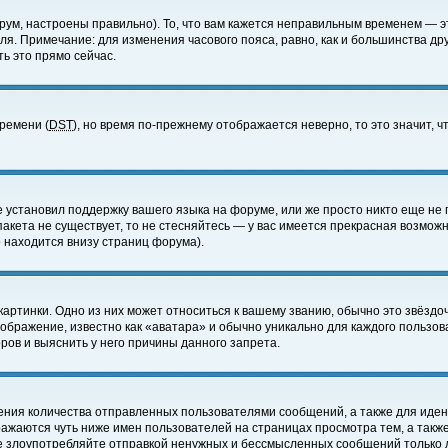
ум, настроены правильно). То, что вам кажется неправильным временем — э
еля. Примечание: для изменения часового пояса, равно, как и большинства д
ь это прямо сейчас.
времени (
DST
), но время по-прежнему отображается неверно, то это значит,
е установил поддержку вашего языка на форуме, или же просто никто еще не 
 пакета не существует, то не стесняйтесь — у вас имеется прекрасная возмож
 находится внизу страниц форума).
артинки. Одно из них может относиться к вашему званию, обычно это звёздоч
зображение, известно как «аватара» и обычно уникально для каждого пользов
ов и выяснить у него причины данного запрета.
ения количества отправленных пользователями сообщений, а также для иде
ажаются чуть ниже имен пользователей на страницах просмотра тем, а такж
не злоупотребляйте отправкой ненужных и бессмысленных сообщений только 