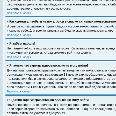
другой не смог воспользоваться вашей учетной записью. Для того чтобы
рекомендуем делать это на общедоступном компьютере, например в библи
администратор отключил эту возможность.
Вернуться наверх
» Как сделать, чтобы я не появлялся в списке активных пользовател
В центре пользователя в группе общих настроек можно найти опцию «С
и самому себе. Для всех остальных вы будете скрытым пользователем.
Вернуться наверх
» Я забыл пароль!
Не паникуйте! Хоть ваш пароль и не может быть восстановлен, вы всегд
инструкциям и вскоре вы снова сможете войти на форум.
Вернуться наверх
» Я только что зарегистрировался, но не могу войти!
Для начала проверьте, правильно ли вы вводите имя пользователя и пар
регистрации указали, что вам меньше 13 лет, то вам необходимо следова
пользователи были активированы самостоятельно, либо администратором
регистрации адрес электронной почты, то следуйте инструкциям, указан
либо фильтром. Если вы уверены, что ввели правильный адрес электрон
Вернуться наверх
» Я давно зарегистрирован, но больше не могу войти!
Наиболее вероятные причины: вы ввели неверное имя или пароль (прове
Если верно второе, то возможно вы не написали ни одного сообщения. 
принять активное участие в дискуссиях.