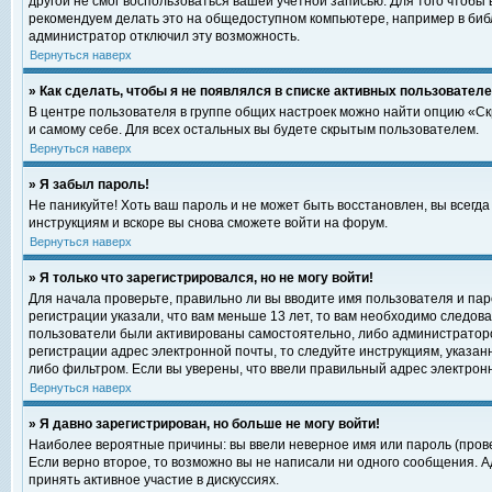
другой не смог воспользоваться вашей учетной записью. Для того чтобы
рекомендуем делать это на общедоступном компьютере, например в библи
администратор отключил эту возможность.
Вернуться наверх
» Как сделать, чтобы я не появлялся в списке активных пользовател
В центре пользователя в группе общих настроек можно найти опцию «С
и самому себе. Для всех остальных вы будете скрытым пользователем.
Вернуться наверх
» Я забыл пароль!
Не паникуйте! Хоть ваш пароль и не может быть восстановлен, вы всегд
инструкциям и вскоре вы снова сможете войти на форум.
Вернуться наверх
» Я только что зарегистрировался, но не могу войти!
Для начала проверьте, правильно ли вы вводите имя пользователя и пар
регистрации указали, что вам меньше 13 лет, то вам необходимо следова
пользователи были активированы самостоятельно, либо администратором
регистрации адрес электронной почты, то следуйте инструкциям, указан
либо фильтром. Если вы уверены, что ввели правильный адрес электрон
Вернуться наверх
» Я давно зарегистрирован, но больше не могу войти!
Наиболее вероятные причины: вы ввели неверное имя или пароль (прове
Если верно второе, то возможно вы не написали ни одного сообщения. 
принять активное участие в дискуссиях.