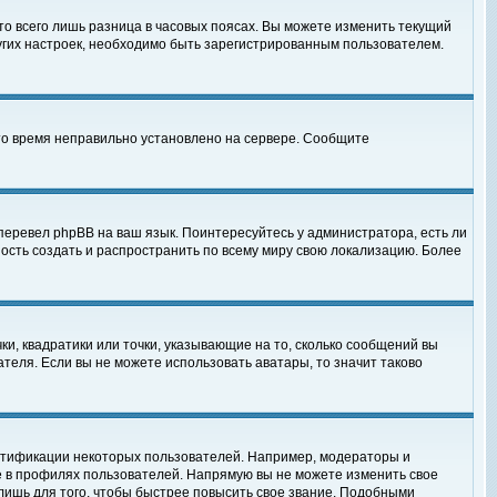
то всего лишь разница в часовых поясах. Вы можете изменить текущий
ругих настроек, необходимо быть зарегистрированным пользователем.
 что время неправильно установлено на сервере. Сообщите
перевел phpBB на ваш язык. Поинтересуйтесь у администратора, есть ли
ность создать и распространить по всему миру свою локализацию. Более
ки, квадратики или точки, указывающие на то, сколько сообщений вы
ателя. Если вы не можете использовать аватары, то значит таково
нтификации некоторых пользователей. Например, модераторы и
е в профилях пользователей. Напрямую вы не можете изменить свое
лишь для того, чтобы быстрее повысить свое звание. Подобными