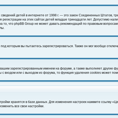
чных сведений детей в интернете от 1998 г. — это закон Соединенных Штатов
 регистрации на этих сайтах детей младше тринадцати лет. Допустимо нали
а то, что phpBB Group не может давать рекомендаций по правовым вопросам
лы.
 под которым вы пытаетесь зарегистрироваться. Также он мог вообще отклю
 вашим зарегистрированным именем на форуме, а также выполняет другие фун
с входом или с выходом из форума, то функция удаления cookies может пом
тройки хранятся в базе данных. Для изменения настроек нажмите ссылку «Ц
изменить все свои настройки.