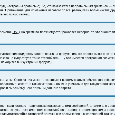
ум, настроены правильно). То, что вам кажется неправильным временем — э
еля. Примечание: для изменения часового пояса, равно, как и большинства д
ь это прямо сейчас.
времени (
DST
), но время по-прежнему отображается неверно, то это значит,
е установил поддержку вашего языка на форуме, или же просто никто еще не 
 пакета не существует, то не стесняйтесь — у вас имеется прекрасная возмож
 находится внизу страниц форума).
артинки. Одно из них может относиться к вашему званию, обычно это звёздоч
зображение, известно как «аватара» и обычно уникально для каждого пользов
ов и выяснить у него причины данного запрета.
ения количества отправленных пользователями сообщений, а также для иде
ажаются чуть ниже имен пользователей на страницах просмотра тем, а такж
не злоупотребляйте отправкой ненужных и бессмысленных сообщений только 