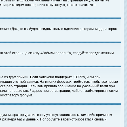
те отметить флажком указанный пункт на странице входа, но мы не
ть при каждом посещении» отсутствует, то это значит, что
жение «Да», то вы будете видны только администраторам, модераторам
е на этой странице ссылку «Забыли пароль?», следуйте предложенным
на из двух причин. Если включена поддержка COPPA, и вы при
ктивация учетной записи. На многих форумах требуется, чтобы все новые
ессе регистрации. Если вам пришло сообщение на указанный вами при
зали неправильный адрес при регистрации, либо он заблокирован каким-
инистратору форума.
администратор удалил вашу учетную запись по каким-либо причинам.
я размера базы данных. Попробуйте зарегистрироваться снова и