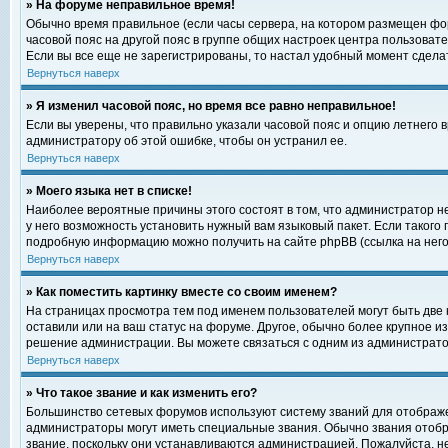
» На форуме неправильное время!
Обычно время правильное (если часы сервера, на котором размещен фор
часовой пояс на другой пояс в группе общих настроек центра пользоват
Если вы все еще не зарегистрированы, то настал удобный момент сделат
Вернуться наверх
» Я изменил часовой пояс, но время все равно неправильное!
Если вы уверены, что правильно указали часовой пояс и опцию летнего 
администратору об этой ошибке, чтобы он устранил ее.
Вернуться наверх
» Моего языка нет в списке!
Наиболее вероятные причины этого состоят в том, что администратор н
у него возможность установить нужный вам языковый пакет. Если такого
подробную информацию можно получить на сайте phpBB (ссылка на него
Вернуться наверх
» Как поместить картинку вместе со своим именем?
На страницах просмотра тем под именем пользователей могут быть две к
оставили или на ваш статус на форуме. Другое, обычно более крупное и
решение администрации. Вы можете связаться с одним из администратор
Вернуться наверх
» Что такое звание и как изменить его?
Большинство сетевых форумов используют систему званий для отображ
администраторы могут иметь специальные звания. Обычно звания отобр
звание, поскольку они устанавливаются администрацией. Пожалуйста, 