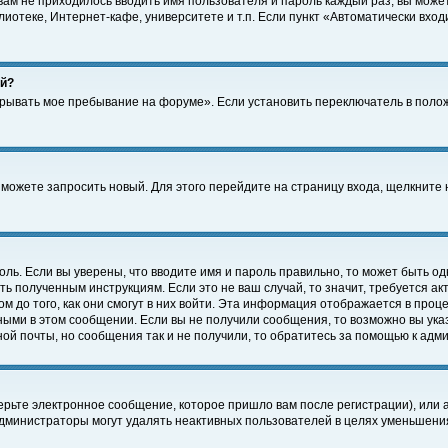
 вам не приходилось вводить имя пользователя и пароль каждый раз, вы може
отеке, Интернет-кафе, университете и т.п. Если пункт «Автоматически входи
ей?
крывать мое пребывание на форуме». Если установить переключатель в поло
а можете запросить новый. Для этого перейдите на страницу входа, щелкнит
оль. Если вы уверены, что вводите имя и пароль правильно, то может быть од
ть полученным инструкциям. Если это не ваш случай, то значит, требуется а
 до того, как они смогут в них войти. Эта информация отображается в проц
ными в этом сообщении. Если вы не получили сообщения, то возможно вы ука
ной почты, но сообщения так и не получили, то обратитесь за помощью к адм
рьте электронное сообщение, которое пришло вам после регистрации), или 
Администраторы могут удалять неактивных пользователей в целях уменьшени